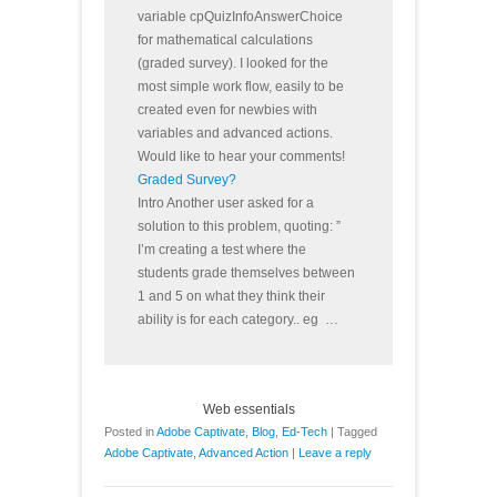
variable cpQuizInfoAnswerChoice
for mathematical calculations
(graded survey). I looked for the
most simple work flow, easily to be
created even for newbies with
variables and advanced actions.
Would like to hear your comments!
Graded Survey?
Intro Another user asked for a
solution to this problem, quoting: ”
I’m creating a test where the
students grade themselves between
1 and 5 on what they think their
ability is for each category.. eg …
Web essentials
Posted in
Adobe Captivate
,
Blog
,
Ed-Tech
|
Tagged
Adobe Captivate
,
Advanced Action
|
Leave a reply