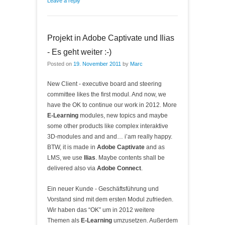
Leave a reply
Projekt in Adobe Captivate und Ilias
- Es geht weiter :-)
Posted on
19. November 2011
by
Marc
New Client - executive board and steering
committee likes the first modul. And now, we
have the OK to continue our work in 2012. More
E-Learning
modules, new topics and maybe
some other products like complex interaktive
3D-modules and and and… i’am really happy.
BTW, it is made in
Adobe Captivate
and as
LMS, we use
Ilias
. Maybe contents shall be
delivered also via
Adobe Connect
.
Ein neuer Kunde - Geschäftsführung und
Vorstand sind mit dem ersten Modul zufrieden.
Wir haben das “OK” um in 2012 weitere
Themen als
E-Learning
umzusetzen. Außerdem