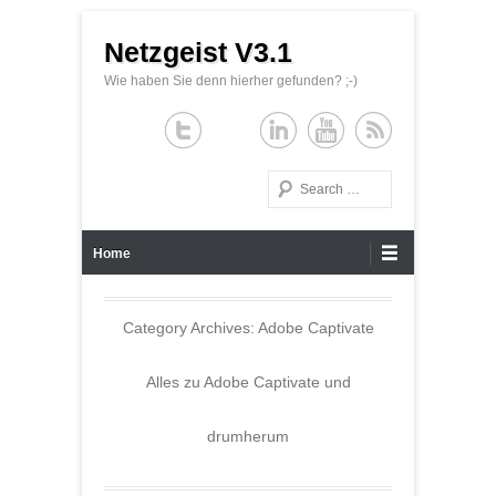
Netzgeist V3.1
Wie haben Sie denn hierher gefunden? ;-)
Search
Primary Menu
Skip to content
Home
Category Archives:
Adobe Captivate
Alles zu Adobe Captivate und
drumherum