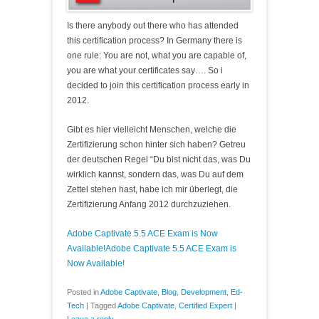
Is there anybody out there who has attended
this certification process? In Germany there is
one rule: You are not, what you are capable of,
you are what your certificates say…. So i
decided to join this certification process early in
2012.
Gibt es hier vielleicht Menschen, welche die
Zertifizierung schon hinter sich haben? Getreu
der deutschen Regel “Du bist nicht das, was Du
wirklich kannst, sondern das, was Du auf dem
Zettel stehen hast, habe ich mir überlegt, die
Zertifizierung Anfang 2012 durchzuziehen.
Adobe Captivate 5.5 ACE Exam is Now
Available!Adobe Captivate 5.5 ACE Exam is
Now Available!
Posted in
Adobe Captivate
,
Blog
,
Development
,
Ed-
Tech
|
Tagged
Adobe Captivate
,
Certified Expert
|
Leave a reply