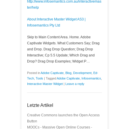
http://www.infosemantics.com.au/interactivemas
ter/help
About Interactive Master Widget AS3 |
Infosemantics Pty Ltd
Skip to Main Content Area. Home. Adobe
Captivate Widgets. What Customers Say; Drag
and Drop. Drag Drop Question; Drag Drop
Interactive; Cp 5.5 Update; Which Drag and
Drop? Drag Drop Examples; Widget P…
Posted in
Adobe Captivate
,
Blog
,
Development
,
Ed-
Tech
,
Tools
|
Tagged
Adobe Captivate
,
Infosemantics
,
Interactive Master Widget
|
Leave a reply
Letzte Artikel
Creative Commons launches the Open Access
Button
MOOCs - Massive Open Online Courses -