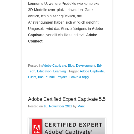
können u.U. weitere Produkte wie komplexe
3D-Modelle uvm. platziert werden. Ganz
ehrlich, ich bin sehr glücklich, die
Anstrengungen haben sich wirklich gelohnt.
Umgesetzt wird das Ganze übrigens in
Adobe
Captivate
, verteilt via
Ilias
und evtl.
Adobe
Connect
.
Posted in
Adobe Captivate
,
Blog
,
Development
,
Ed-
Tech
,
Education
,
Learning
|
Tagged
Adobe Captivate
,
Client
,
Ilias
,
Kunde
,
Projekt
|
Leave a reply
Adobe Certified Expert Captivate 5.5
Posted on
18. November 2011
by
Marc