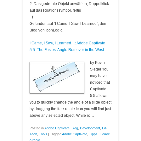
2. Das gedrehte Objekt anwählen, Doppelklick
auf das Roationssymbol, fertig
:-)
Gefunden auf “I Came, I Saw, I Learned”, dem
Blog von IconLogic.
I Came, I Saw, I Learned…: Adobe Captivate
5.5: The Fastest Angle Remover in the West
by Kevin
Siegel You
may have
noticed that
Captivate
5.5 allows
you to quickly change the angle of a slide object
by dragging the free-rotate icon you will find just
above any selected object. While ro…
Posted in
Adobe Captivate
,
Blog
,
Development
,
Ed-
Tech
,
Tools
|
Tagged
Adobe Captivate
,
Tipps
|
Leave
a reply