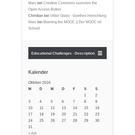
Marc
bei
Creative Commons launches the
Open Access Button
Christian bei
Viktor Glass - Goethes Hinrichtung
Marc
bei
Blaming the MOOC || Der MOOC ist
Schuld
Educational Challenges - Description
Kalender
Oktober 2016
M
D
M
D
F
S
S
1
2
3
4
5
6
7
8
9
10
11
12
13
14
15
16
17
18
19
20
21
22
23
24
25
26
27
28
29
30
31
« Apr