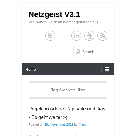
Netzgeist V3.1
Wie haben Sie denn hierher gefunden? ;-)
Search
Primary Menu
Skip to content
Home
Tag Archives:
Ilias
Projekt in Adobe Captivate und Ilias
- Es geht weiter :-)
Posted on
19. November 2011
by
Marc