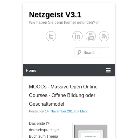
Netzgeist V3.1
Wie haben Sie denn hierher gefunden? ;-)
Search
Primary Menu
Skip to content
Home
MOOCs - Massive Open Online
Courses - Offene Bildung oder
Geschäftsmodell
Posted on
14. November 2013
by
Marc
Das erste (?)
deutschsprachige
Buch zum Thema