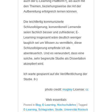
auch der E-Learning Plattform?), als auch mit
den Themen, beziehungsweise der Art der
Aufbereitung erfolgreich lernen können.
Die leichtfertig kommunizierte
Schlussfolgerung, konventionell Lernende
seien fachlich besser und zufriedener, E-
Learning insgesamt wäre deutlich weniger
tauglich sei um Wissen zu vermitteln, diese
Schlussfolgerung empfinde ich als
abenteuerlich. Und es verwundert, dass eine
solche, sehr begrenzte Studie als Dissertation
akzeptiert wird.
Ich warte gespannt auf die Veröffentlichung der
Studie. 8-)
photo credit:
mugley
License:
cc
Web essentials
Posted in
Blog
,
E-Learning
,
Hochschullehre
|
Tagged
E-Learning
,
Schlagzeilen
,
Studie
,
Universität Rostock