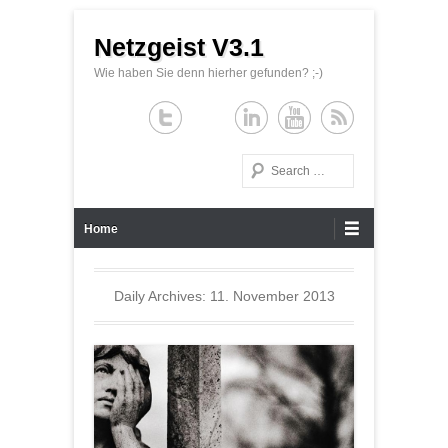
Netzgeist V3.1
Wie haben Sie denn hierher gefunden? ;-)
Search
Primary Menu
Skip to content
Home
Daily Archives:
11. November 2013