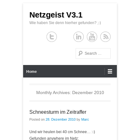
Netzgeist V3.1
Wie haben Sie denn hierher gefunden? ;-)
Search
Primary Menu
Skip to content
Home
Monthly Archives:
Dezember 2010
Schneesturm im Zeitraffer
Posted on
28. Dezember 2010
by
Marc
Und wir heulen bei 40 cm Schnee… :-)
Gefunden anywhere im Netz: