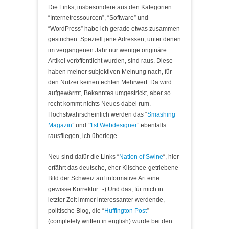
Die Links, insbesondere aus den Kategorien
“Internetressourcen”, “Software” und
“WordPress” habe ich gerade etwas zusammen
gestrichen. Speziell jene Adressen, unter denen
im vergangenen Jahr nur wenige originäre
Artikel veröffentlicht wurden, sind raus. Diese
haben meiner subjektiven Meinung nach, für
den Nutzer keinen echten Mehrwert. Da wird
aufgewärmt, Bekanntes umgestrickt, aber so
recht kommt nichts Neues dabei rum.
Höchstwahrscheinlich werden das “
Smashing
Magazin
” und “
1st Webdesigner
” ebenfalls
rausfliegen, ich überlege.
Neu sind dafür die Links “
Nation of Swine
“, hier
erfährt das deutsche, eher Klischee-getriebene
Bild der Schweiz auf informative Art eine
gewisse Korrektur. :-) Und das, für mich in
letzter Zeit immer interessanter werdende,
politische Blog, die “
Huffington Post
”
(completely written in english) wurde bei den