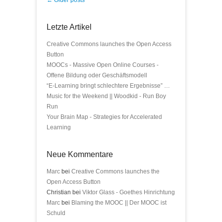
Post navigation
←
Older posts
Letzte Artikel
Creative Commons launches the Open Access
Button
MOOCs - Massive Open Online Courses -
Offene Bildung oder Geschäftsmodell
“E-Learning bringt schlechtere Ergebnisse” …
Music for the Weekend || Woodkid - Run Boy
Run
Your Brain Map - Strategies for Accelerated
Learning
Neue Kommentare
Marc
bei
Creative Commons launches the
Open Access Button
Christian bei
Viktor Glass - Goethes Hinrichtung
Marc
bei
Blaming the MOOC || Der MOOC ist
Schuld