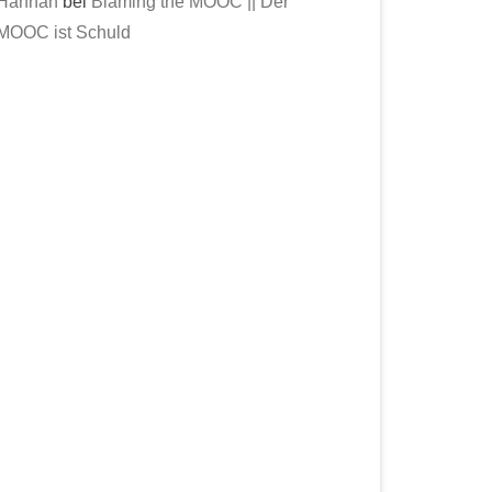
Hannah
bei
Blaming the MOOC || Der
MOOC ist Schuld