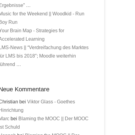
Ergebnisse” …
Music for the Weekend || Woodkid - Run
Boy Run
Your Brain Map - Strategies for
Accelerated Learning
LMS-News || “Verdreifachung des Marktes
für LMS bis 2018″; Moodle weiterhin
führend …
Neue Kommentare
Christian bei
Viktor Glass - Goethes
Hinrichtung
Marc
bei
Blaming the MOOC || Der MOOC
ist Schuld