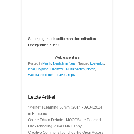
Super, eigentlich sollte man dort mithelfen.
Uneigentlich auch!
Web essentials
Posted in
Musik
,
Neulich im Netz
|
Tagged
kostenlos
,
legal
,
Lilypond
,
Lizenzfrei
,
Musikpiraten
,
Noten
,
Weihnachtslieder
|
Leave a reply
Letzte Artikel
“Meine” eLearning Summit 2014 - 09.04.2014
in Hamburg
Online Educa Debate - MOOCS are Doomed
Hackschooling Makes Me Happy
Creative Commons launches the Open Access