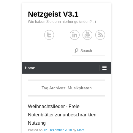
Netzgeist V3.1
Wie haben Sie denn hierher gefunden? ;-)
Search
Primary Menu
Skip to content
Home
Tag Archives:
Musikpiraten
Weihnachtslieder - Freie
Notenblätter zur unbeschränkten
Nutzung
Posted on
12. Dezember 2010
by
Marc