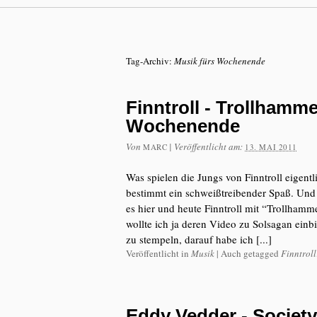
Tag-Archiv:
Musik fürs Wochenende
Finntroll - Trollhamme
Wochenende
Von
|
Veröffentlicht am:
MARC
13. MAI 2011
Was spielen die Jungs von Finntroll eigent
bestimmt ein schweißtreibender Spaß. Und 
es hier und heute Finntroll mit “Trollham
wollte ich ja deren Video zu Solsagan einb
zu stempeln, darauf habe ich [...]
Veröffentlicht in
Musik
|
Auch getagged
Finntroll
Eddy Vedder - Society 