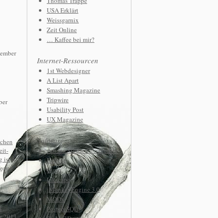
Thomas Trappe
USA Erklärt
Weissgarnix
Zeit Online
… Kaffee bei mir?
tember
Internet-Ressourcen
1st Webdesigner
A List Apart
Smashing Magazine
Tripwire
ber
Usability Post
UX Magazine
Software
schen
it-
Aptana Studio Community
 ist
4.
Eclipse
gang
Gimp
Inkscape
jMonkeyEngine 3.0
MODx
d
PostgreSQL
r 2011