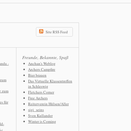
Site RSS Feed
Freunde, Bekannte, Spaß
anda -
Anchan's Weblog
Archers Campfire
Bier brauen
 zum
Das Virtuelle Klassentreffen
in Schleswig
z zum
Fletchers Corner
Free Archers
s für
Reiterverein Hülsen/Aller
sigi_seins
Sven Kullander
Winter is Coming
ld-
 -