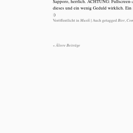
Sapporo, herrlich. ACHTUNG: Fullscreen-An
dieses und ein wenig Geduld wirklich. Ei
:)
Veröffentlicht in
Musik
|
Auch getagged
Bier
,
Com
«
Ältere Beiträge