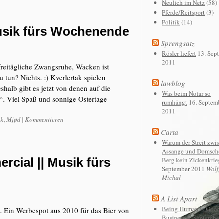
Neulich im Netz
(58)
Pferde/Reitsport
(3)
Politik
(14)
Musik fürs Wochenende
Sprengsatz
Rösler liefert
13. Sep
2011
rfreitägliche Zwangsruhe, Wacken ist
 tun? Nichts. :) Kverlertak spielen
lawblog
halb gibt es jetzt von denen auf die
Was beim Notar so
“. Viel Spaß und sonnige Ostertage
rumhängt
16. Septem
2011
ak
,
Mjød
|
Kommentieren
Carta
Warum der Streit zwi
Assange und Domsche
cial || Musik fürs
Berg kein Zickenkrieg
September 2011
Wolf
Michal
A List Apart
Being Human is Goo
. Ein Werbespot aus 2010 für das Bier von
Business
6. Septembe