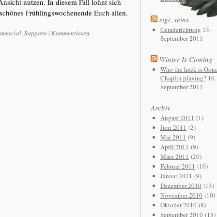
sicht nutzen. In diesem Fall lohnt sich
n schönes Frühlingswochenende Euch allen.
sigi_seins
Geraderichtung
13.
mercial
,
Sapporo
|
Kommentieren
September 2011
Winter Is Coming
Who the heck is Oon
Chaplin playing?
16.
September 2011
Archiv
August 2011
(1)
Juni 2011
(2)
Mai 2011
(9)
April 2011
(9)
März 2011
(20)
Februar 2011
(10)
Januar 2011
(9)
Dezember 2010
(13)
November 2010
(10)
Oktober 2010
(8)
September 2010
(15)