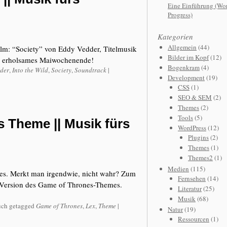
Eine Einführung (Wor
Progress)
Kategorien
Allgemein
(44)
lm: “Society” von Eddy Vedder, Titelmusik
Bilder im Kopf
(12)
es, erholsames Maiwochenende!
Bogenkram
(4)
der
,
Into the Wild
,
Society
,
Soundtrack
|
Development
(19)
CSS
(1)
SEO & SEM
(2)
Themes
(2)
Tools
(5)
 Theme || Musik fürs
WordPress
(12)
Plugins
(2)
Themes
(1)
Themes2
(1)
Medien
(115)
nes. Merkt man irgendwie, nicht wahr? Zum
Fernsehen
(14)
Version des Game of Thrones-Themes.
Literatur
(25)
Musik
(68)
ch getagged
Game of Thrones
,
Lex
,
Theme
|
Natur
(19)
Ressourcen
(1)