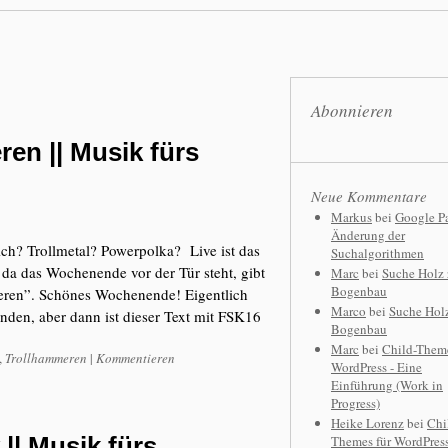
Abonnieren
ren || Musik fürs
Neue Kommentare
Markus
bei
Google P
Änderung der
lich? Trollmetal? Powerpolka? Live ist das
Suchalgorithmen
da das Wochenende vor der Tür steht, gibt
Marc
bei
Suche Holz
Bogenbau
meren”. Schönes Wochenende! Eigentlich
Marco
bei
Suche Hol
inden, aber dann ist dieser Text mit FSK16
Bogenbau
Marc
bei
Child-Theme
,
Trollhammeren
|
Kommentieren
WordPress - Eine
Einführung (Work in
Progress)
Heike Lorenz
bei
Chi
|| Musik fürs
Themes für WordPress