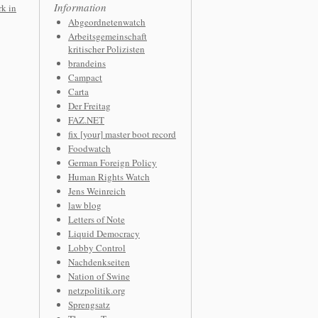
Information
k in
Abgeordnetenwatch
Arbeitsgemeinschaft
kritischer Polizisten
brandeins
Campact
Carta
Der Freitag
FAZ.NET
fix [your] master boot record
Foodwatch
German Foreign Policy
Human Rights Watch
Jens Weinreich
law blog
Letters of Note
Liquid Democracy
Lobby Control
Nachdenkseiten
Nation of Swine
netzpolitik.org
Sprengsatz