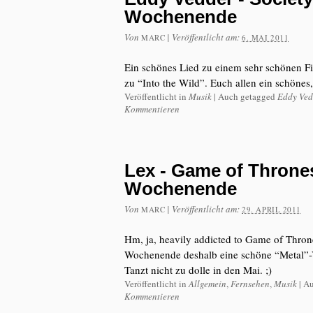
Wochenende
Von
|
Veröffentlicht am:
MARC
6. MAI 2011
Ein schönes Lied zu einem sehr schönen Fi
zu “Into the Wild”. Euch allen ein schön
Veröffentlicht in
Musik
|
Auch getagged
Eddy Ved
Kommentieren
Lex - Game of Thrones
Wochenende
Von
|
Veröffentlicht am:
MARC
29. APRIL 2011
Hm, ja, heavily addicted to Game of Thro
Wochenende deshalb eine schöne “Metal”-
Tanzt nicht zu dolle in den Mai. ;)
Veröffentlicht in
Allgemein
,
Fernsehen
,
Musik
|
Au
Kommentieren