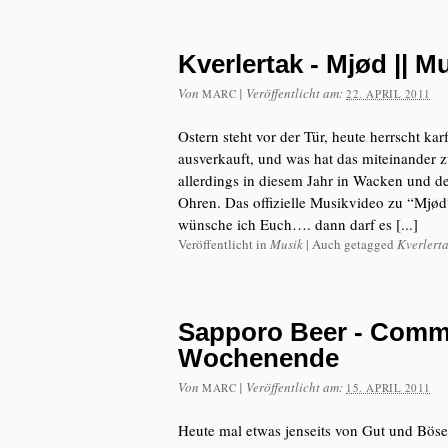
Kverlertak - Mjød || 
Von
|
Veröffentlicht am:
MARC
22. APRIL 2011
Ostern steht vor der Tür, heute herrscht ka
ausverkauft, und was hat das miteinander zu
allerdings in diesem Jahr in Wacken und des
Ohren. Das offizielle Musikvideo zu “Mjød
wünsche ich Euch…. dann darf es [...]
Veröffentlicht in
Musik
|
Auch getagged
Kverlert
Sapporo Beer - Commer
Wochenende
Von
|
Veröffentlicht am:
MARC
15. APRIL 2011
Heute mal etwas jenseits von Gut und Böse