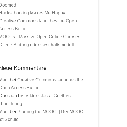
Doomed
Hackschooling Makes Me Happy
Creative Commons launches the Open
Access Button
MOOCs - Massive Open Online Courses -
Offene Bildung oder Geschäftsmodell
Neue Kommentare
Marc
bei
Creative Commons launches the
Open Access Button
Christian bei
Viktor Glass - Goethes
Hinrichtung
Marc
bei
Blaming the MOOC || Der MOOC
ist Schuld