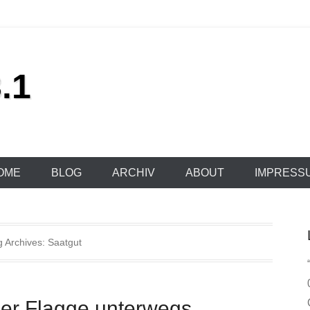
.1
OME
BLOG
ARCHIV
ABOUT
IMPRESS
g Archives:
Saatgut
her Flagge unterwegs