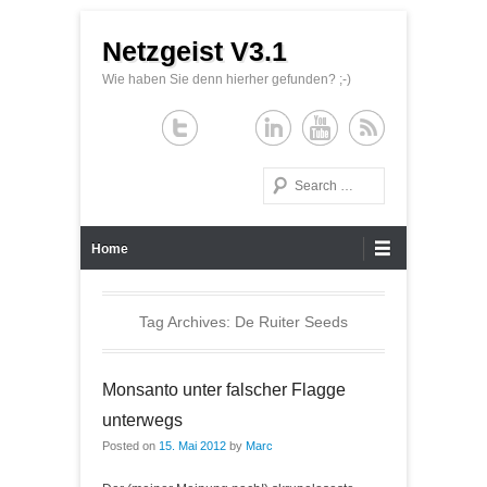
Netzgeist V3.1
Wie haben Sie denn hierher gefunden? ;-)
Search
Primary Menu
Skip to content
Home
Tag Archives:
De Ruiter Seeds
Monsanto unter falscher Flagge
unterwegs
Posted on
15. Mai 2012
by
Marc