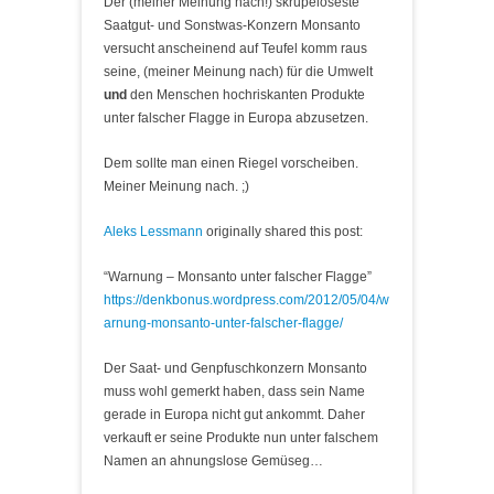
Der (meiner Meinung nach!) skrupeloseste
Saatgut- und Sonstwas-Konzern Monsanto
versucht anscheinend auf Teufel komm raus
seine, (meiner Meinung nach) für die Umwelt
und
den Menschen hochriskanten Produkte
unter falscher Flagge in Europa abzusetzen.
Dem sollte man einen Riegel vorscheiben.
Meiner Meinung nach. ;)
Aleks Lessmann
originally shared this post:
“Warnung – Monsanto unter falscher Flagge”
https://denkbonus.wordpress.com/2012/05/04/w
arnung-monsanto-unter-falscher-flagge/
Der Saat- und Genpfuschkonzern Monsanto
muss wohl gemerkt haben, dass sein Name
gerade in Europa nicht gut ankommt. Daher
verkauft er seine Produkte nun unter falschem
Namen an ahnungslose Gemüseg…