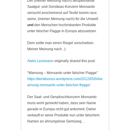
Der (meiner Meinung nach!) skrupeloseste
Saatgut- und Sonstwas-Konzern Monsanto
versucht anscheinend auf Teufel komm raus
seine, (meiner Meinung nach) für die Umwelt
und
den Menschen hochriskanten Produkte
unter falscher Flagge in Europa abzusetzen.
Dem sollte man einen Riegel vorscheiben.
Meiner Meinung nach. ;)
Aleks Lessmann
originally shared this post:
“Warnung – Monsanto unter falscher Flagge”
https://denkbonus.wordpress.com/2012/05/04/w
arnung-monsanto-unter-falscher-flagge/
Der Saat- und Genpfuschkonzern Monsanto
muss wohl gemerkt haben, dass sein Name
gerade in Europa nicht gut ankommt. Daher
verkauft er seine Produkte nun unter falschem
Namen an ahnungslose Gemüseg…