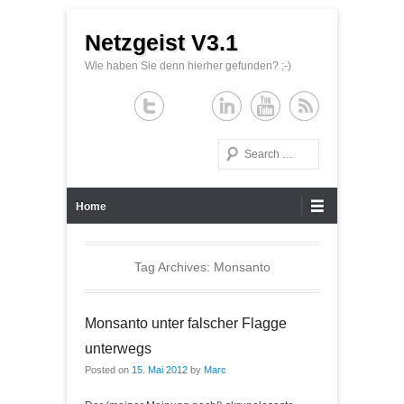
Netzgeist V3.1
Wie haben Sie denn hierher gefunden? ;-)
Search
Primary Menu
Skip to content
Home
Tag Archives:
Monsanto
Monsanto unter falscher Flagge
unterwegs
Posted on
15. Mai 2012
by
Marc