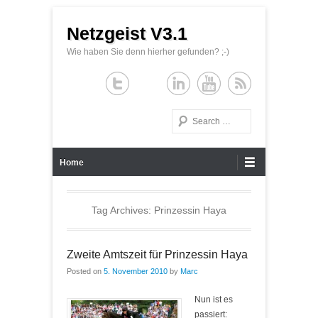
Netzgeist V3.1
Wie haben Sie denn hierher gefunden? ;-)
Search
Primary Menu
Skip to content
Home
Tag Archives:
Prinzessin Haya
Zweite Amtszeit für Prinzessin Haya
Posted on
5. November 2010
by
Marc
Nun ist es
passiert: