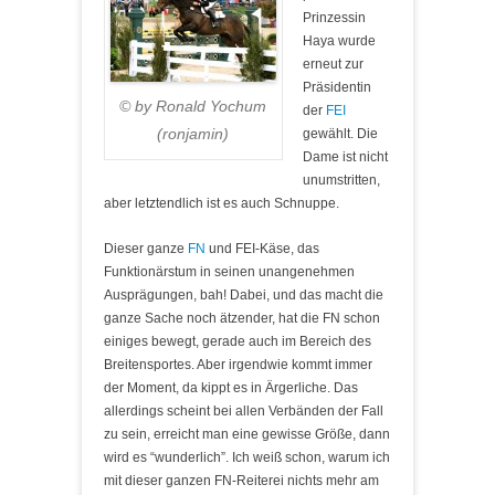
Prinzessin
Haya wurde
erneut zur
Präsidentin
© by Ronald Yochum
der
FEI
(ronjamin)
gewählt. Die
Dame ist nicht
unumstritten,
aber letztendlich ist es auch Schnuppe.
Dieser ganze
FN
und FEI-Käse, das
Funktionärstum in seinen unangenehmen
Ausprägungen, bah! Dabei, und das macht die
ganze Sache noch ätzender, hat die FN schon
einiges bewegt, gerade auch im Bereich des
Breitensportes. Aber irgendwie kommt immer
der Moment, da kippt es in Ärgerliche. Das
allerdings scheint bei allen Verbänden der Fall
zu sein, erreicht man eine gewisse Größe, dann
wird es “wunderlich”. Ich weiß schon, warum ich
mit dieser ganzen FN-Reiterei nichts mehr am