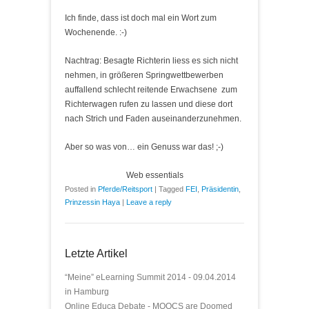
Ich finde, dass ist doch mal ein Wort zum
Wochenende. :-)
Nachtrag: Besagte Richterin liess es sich nicht
nehmen, in größeren Springwettbewerben
auffallend schlecht reitende Erwachsene zum
Richterwagen rufen zu lassen und diese dort
nach Strich und Faden auseinanderzunehmen.
Aber so was von… ein Genuss war das! ;-)
Web essentials
Posted in
Pferde/Reitsport
|
Tagged
FEI
,
Präsidentin
,
Prinzessin Haya
|
Leave a reply
Letzte Artikel
“Meine” eLearning Summit 2014 - 09.04.2014
in Hamburg
Online Educa Debate - MOOCS are Doomed