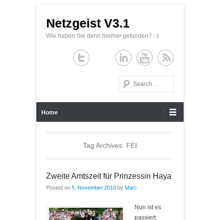
Netzgeist V3.1
Wie haben Sie denn hierher gefunden? ;-)
Search
Primary Menu
Skip to content
Home
Tag Archives:
FEI
Zweite Amtszeit für Prinzessin Haya
Posted on
5. November 2010
by
Marc
Nun ist es
passiert: