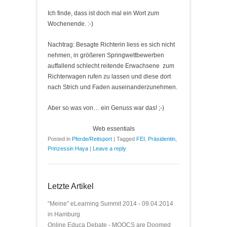
Ich finde, dass ist doch mal ein Wort zum
Wochenende. :-)
Nachtrag: Besagte Richterin liess es sich nicht
nehmen, in größeren Springwettbewerben
auffallend schlecht reitende Erwachsene zum
Richterwagen rufen zu lassen und diese dort
nach Strich und Faden auseinanderzunehmen.
Aber so was von… ein Genuss war das! ;-)
Web essentials
Posted in
Pferde/Reitsport
|
Tagged
FEI
,
Präsidentin
,
Prinzessin Haya
|
Leave a reply
Letzte Artikel
“Meine” eLearning Summit 2014 - 09.04.2014
in Hamburg
Online Educa Debate - MOOCS are Doomed