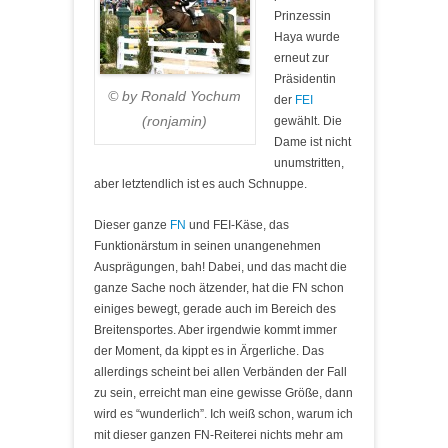
Prinzessin
Haya wurde
erneut zur
Präsidentin
© by Ronald Yochum
der
FEI
(ronjamin)
gewählt. Die
Dame ist nicht
unumstritten,
aber letztendlich ist es auch Schnuppe.
Dieser ganze
FN
und FEI-Käse, das
Funktionärstum in seinen unangenehmen
Ausprägungen, bah! Dabei, und das macht die
ganze Sache noch ätzender, hat die FN schon
einiges bewegt, gerade auch im Bereich des
Breitensportes. Aber irgendwie kommt immer
der Moment, da kippt es in Ärgerliche. Das
allerdings scheint bei allen Verbänden der Fall
zu sein, erreicht man eine gewisse Größe, dann
wird es “wunderlich”. Ich weiß schon, warum ich
mit dieser ganzen FN-Reiterei nichts mehr am