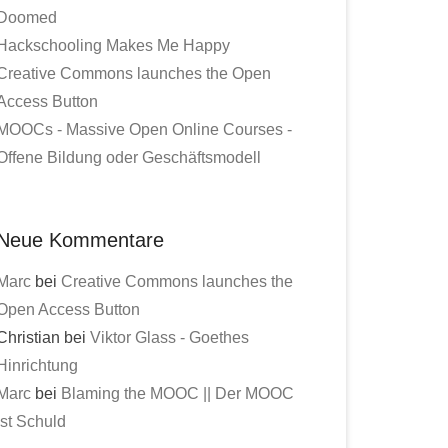
Doomed
Hackschooling Makes Me Happy
Creative Commons launches the Open
Access Button
MOOCs - Massive Open Online Courses -
Offene Bildung oder Geschäftsmodell
Neue Kommentare
Marc
bei
Creative Commons launches the
Open Access Button
Christian bei
Viktor Glass - Goethes
Hinrichtung
Marc
bei
Blaming the MOOC || Der MOOC
ist Schuld