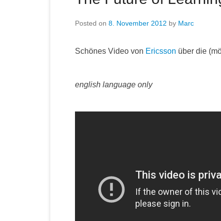
Posted on
8. November 2012
by
Marc
Schönes Video von
Ericsson
über die (mö
english language only