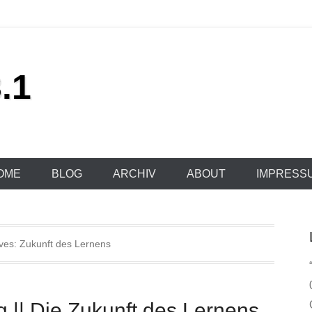
.1
OME
BLOG
ARCHIV
ABOUT
IMPRESS
ives:
Zukunft des Lernens
g || Die Zukunft des Lernens