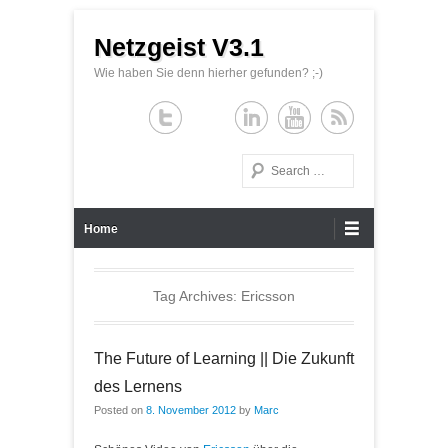
Netzgeist V3.1
Wie haben Sie denn hierher gefunden? ;-)
Search
Primary Menu
Skip to content
Home
Tag Archives:
Ericsson
The Future of Learning || Die Zukunft
des Lernens
Posted on
8. November 2012
by
Marc