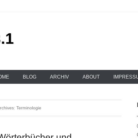
.1
OME
BLOG
ARCHIV
ABOUT
IMPRESS
rchives:
Terminologie
Wörterbücher und