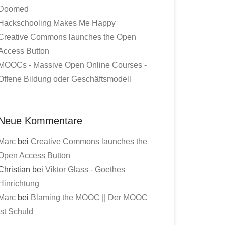
Doomed
Hackschooling Makes Me Happy
Creative Commons launches the Open
Access Button
MOOCs - Massive Open Online Courses -
Offene Bildung oder Geschäftsmodell
Neue Kommentare
Marc
bei
Creative Commons launches the
Open Access Button
Christian bei
Viktor Glass - Goethes
Hinrichtung
Marc
bei
Blaming the MOOC || Der MOOC
ist Schuld