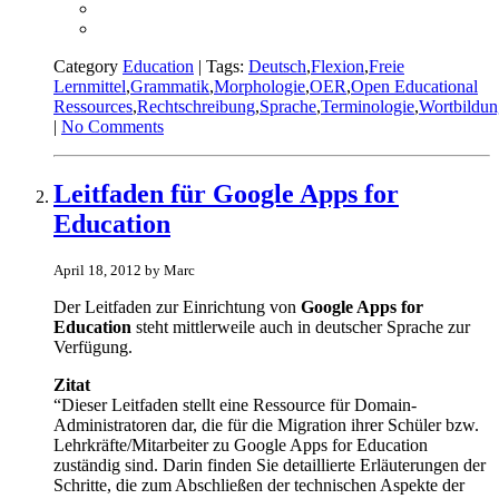
Category
Education
| Tags:
Deutsch
,
Flexion
,
Freie
Lernmittel
,
Grammatik
,
Morphologie
,
OER
,
Open Educational
Ressources
,
Rechtschreibung
,
Sprache
,
Terminologie
,
Wortbildun
|
No Comments
Leitfaden für Google Apps for
Education
April 18, 2012 by Marc
Der Leitfaden zur Einrichtung von
Google Apps for
Education
steht mittlerweile auch in deutscher Sprache zur
Verfügung.
Zitat
“Dieser Leitfaden stellt eine Ressource für Domain-
Administratoren dar, die für die Migration ihrer Schüler bzw.
Lehrkräfte/Mitarbeiter zu Google Apps for Education
zuständig sind. Darin finden Sie detaillierte Erläuterungen der
Schritte, die zum Abschließen der technischen Aspekte der