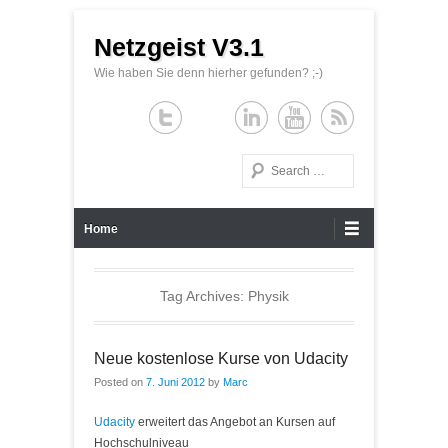
Netzgeist V3.1
Wie haben Sie denn hierher gefunden? ;-)
Search
Primary Menu
Skip to content
Home
Tag Archives:
Physik
Neue kostenlose Kurse von Udacity
Posted on
7. Juni 2012
by
Marc
Udacity
erweitert das Angebot an Kursen auf
Hochschulniveau