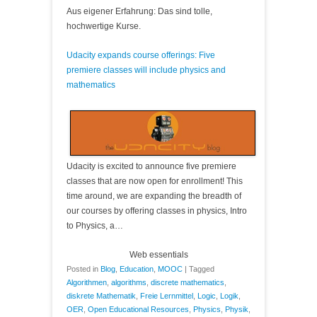
Aus eigener Erfahrung: Das sind tolle,
hochwertige Kurse.
Udacity expands course offerings: Five
premiere classes will include physics and
mathematics
Udacity is excited to announce five premiere
classes that are now open for enrollment! This
time around, we are expanding the breadth of
our courses by offering classes in physics, Intro
to Physics, a…
Web essentials
Posted in
Blog
,
Education
,
MOOC
|
Tagged
Algorithmen
,
algorithms
,
discrete mathematics
,
diskrete Mathematik
,
Freie Lernmittel
,
Logic
,
Logik
,
OER
,
Open Educational Resources
,
Physics
,
Physik
,