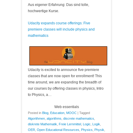
Aus eigener Erfahrung: Das sind tolle,
hochwertige Kurse.
Udacity expands course offerings: Five
premiere classes will include physics and
mathematics
Udacity is excited to announce five premiere
classes that are now open for enrollment! This
time around, we are expanding the breadth of
our courses by offering classes in physics, Intro
to Physics, a…
Web essentials
Posted in
Blog
,
Education
,
MOOC
|
Tagged
Algorithmen
,
algorithms
,
discrete mathematics
,
diskrete Mathematik
,
Freie Lernmittel
,
Logic
,
Logik
,
OER
,
Open Educational Resources
,
Physics
,
Physik
,