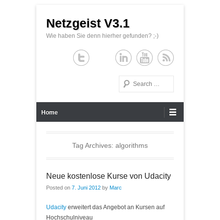
Netzgeist V3.1
Wie haben Sie denn hierher gefunden? ;-)
Search
Primary Menu
Skip to content
Home
Tag Archives:
algorithms
Neue kostenlose Kurse von Udacity
Posted on
7. Juni 2012
by
Marc
Udacity
erweitert das Angebot an Kursen auf
Hochschulniveau