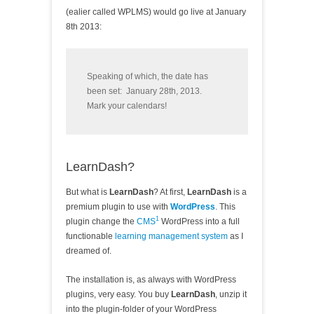
(ealier called WPLMS) would go live at January
8th 2013:
Speaking of which, the date has
been set: January 28th, 2013.
Mark your calendars!
LearnDash?
But what is
LearnDash
? At first,
LearnDash
is a
premium plugin to use with
WordPress
. This
1
plugin change the
CMS
WordPress into a full
functionable
learning management system
as I
dreamed of.
The installation is, as always with WordPress
plugins, very easy. You buy
LearnDash
, unzip it
into the plugin-folder of your WordPress