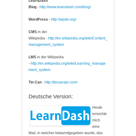
LearnDash
Blog
-
http://www.learndash.com/blog/
WordPress
-
http://wpde.org/
CMS
in der
Wikipedia -
http://en.wikipedia.org/wiki/Content_
management_system
LMS
in der Wikipedia
-
http://en.wikipedia.org/wiki/Learning_manage
ment_system
Tin Can
-
http://tincanapi.com/
Deutsche Version:
Heute
erreichte
mich
eine
Mail, in welcher bekanntgegeben wurde, das