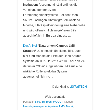
Institutions”
, spannend ist allerdings die
Verteilung der genutzten
Lernmanagementsysteme. Bei den Open
Source Lösungen führt mt großem Abstand
Moodle, ILIAS spielt eindeutig eine Nebenrolle
und wird offensichtlich im größeren Stile
ausschließlich in Europa eingesetzt
Der Artikel
“Data-driven Campus LMS
Strategy”
zeichnet ein ähnliches Bild, auch
hier führt Moodle die Liste der Open Source
Systeme an, ILIAS taucht eventuell bei den 7%
der unter “Other” aufgeführten LMS auf, eine
wirkliche Rolle spielt das System
augenscheinlich nicht.
© der Grafik:
LISTedTECH
Web essentials
Posted in
Blog
,
Ed-Tech
,
MOOC
|
Tagged
Learningmanagementsystem
,
LMS
,
Markt
,