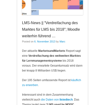
LMS-News || “Verdreifachung des
Marktes für LMS bis 2018″; Moodle
weiterhin führend …
Posted on
6. November 2013
by
Marc
Der aktuelle
MarketsandMarkets
Report sagt
eine
Verdreifachung des weltweiten Marktes
für Lernmanagementsysteme
bis 2018
voraus. Der erwartete Gesamtumsatz wird dann
bei knapp 8 Milliarden US$ liegen.
Der 195 Seiten umfassende Report ist
käuflich
zu erwerben
.
Interessant sind in dem Zusammenhang
vielleicht auch
die Daten von
listedtech
. Das
Thema lautet zwar
“LMS used by MOOC