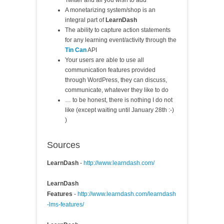
Twitter and all you wish to add
A monetarizing system/shop is an
integral part of
LearnDash
The ability to capture action statements
for any learning event/activity through the
Tin Can
API
Your users are able to use all
communication features provided
through WordPress, they can discuss,
communicate, whatever they like to do
… to be honest, there is nothing I do not
like (except waiting until January 28th :-)
)
Sources
LearnDash
-
http://www.learndash.com/
LearnDash
Features
-
http://www.learndash.com/learndash
-lms-features/