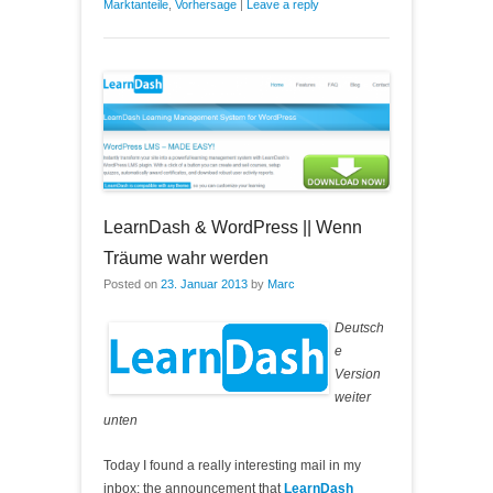
Marktanteile
,
Vorhersage
|
Leave a reply
LearnDash & WordPress || Wenn
Träume wahr werden
Posted on
23. Januar 2013
by
Marc
Deutsch
e
Version
weiter
unten
Today I found a really interesting mail in my
inbox: the announcement that
LearnDash