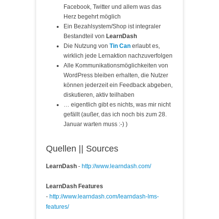
Facebook, Twitter und allem was das
Herz begehrt möglich
Ein Bezahlsystem/Shop ist integraler
Bestandteil von
LearnDash
Die Nutzung von
Tin Can
erlaubt es,
wirklich jede Lernaktion nachzuverfolgen
Alle Kommunikationsmöglichkeiten von
WordPress bleiben erhalten, die Nutzer
können jederzeit ein Feedback abgeben,
diskutieren, aktiv teilhaben
… eigentlich gibt es nichts, was mir nicht
gefällt (außer, das ich noch bis zum 28.
Januar warten muss :-) )
Quellen || Sources
LearnDash
-
http://www.learndash.com/
LearnDash Features
-
http://www.learndash.com/learndash-lms-
features/