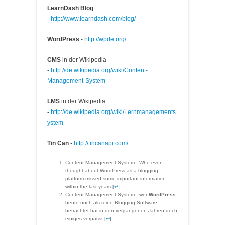
LearnDash Blog
-
http://www.learndash.com/blog/
WordPress
-
http://wpde.org/
CMS
in der Wikipedia
-
http://de.wikipedia.org/wiki/Content-
Management-System
LMS
in der Wikipedia
-
http://de.wikipedia.org/wiki/Lernmanagements
ystem
Tin Can
-
http://tincanapi.com/
Content-Management-System - Who ever
thought about WordPress as a blogging
platform missed some important information
within the last years [
↩
]
Content Management System - wer
WordPress
heute noch als reine Blogging Software
betrachtet hat in den vergangenen Jahren doch
einiges verpasst [
↩
]