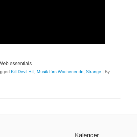
Web essentials
agged
Kill Devil Hill
,
Musik fürs Wochenende
,
Strange
|
By
Kalender