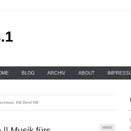
.1
OME
BLOG
ARCHIV
ABOUT
IMPRESS
Archives:
Kill Devil Hill
e || Musik fürs
VIDEO