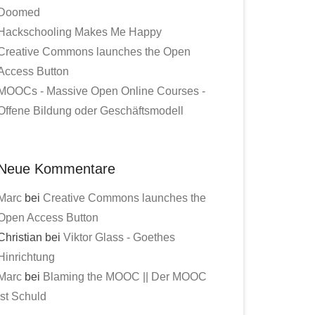
Doomed
Hackschooling Makes Me Happy
Creative Commons launches the Open
Access Button
MOOCs - Massive Open Online Courses -
Offene Bildung oder Geschäftsmodell
Neue Kommentare
Marc
bei
Creative Commons launches the
Open Access Button
Christian bei
Viktor Glass - Goethes
Hinrichtung
Marc
bei
Blaming the MOOC || Der MOOC
ist Schuld