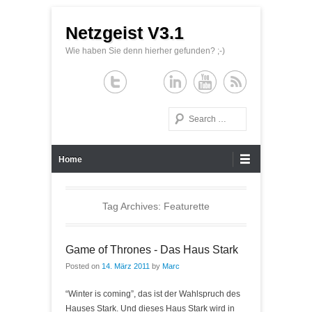
Netzgeist V3.1
Wie haben Sie denn hierher gefunden? ;-)
Search
Primary Menu
Skip to content
Home
Tag Archives:
Featurette
Game of Thrones - Das Haus Stark
Posted on
14. März 2011
by
Marc
“Winter is coming”, das ist der Wahlspruch des
Hauses Stark. Und dieses Haus Stark wird in