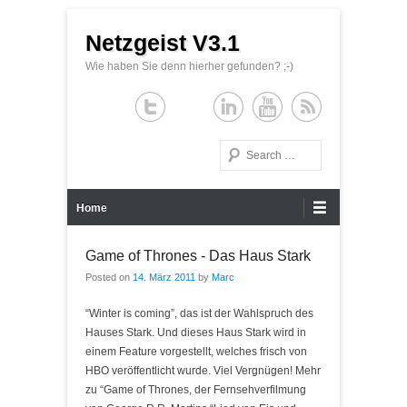
Netzgeist V3.1
Wie haben Sie denn hierher gefunden? ;-)
Search
Primary Menu
Skip to content
Home
Game of Thrones - Das Haus Stark
Posted on
14. März 2011
by
Marc
“Winter is coming”, das ist der Wahlspruch des
Hauses Stark. Und dieses Haus Stark wird in
einem Feature vorgestellt, welches frisch von
HBO veröffentlicht wurde. Viel Vergnügen! Mehr
zu “Game of Thrones, der Fernsehverfilmung