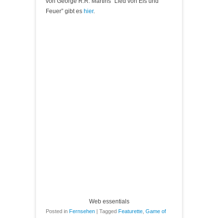
von George R.R. Martins “Lied von Eis und
Feuer” gibt es
hier
.
Web essentials
Posted in
Fernsehen
|
Tagged
Featurette
,
Game of