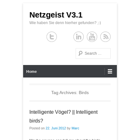
Netzgeist V3.1
Wie haben Sie denn hierher gefunden? ;-)
Search
Primary Menu
Skip to content
Home
Tag Archives:
Birds
Intelligente Vögel? || Intelligent
birds?
Posted on
22. Juni 2012
by
Marc