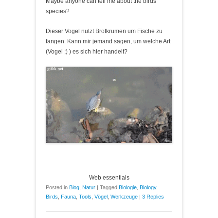
Maybe anyone can tell me about the birds
species?
Dieser Vogel nutzt Brotkrumen um Fische zu
fangen. Kann mir jemand sagen, um welche Art
(Vogel ;) ) es sich hier handelt?
Web essentials
Posted in
Blog
,
Natur
|
Tagged
Biologie
,
Biology
,
Birds
,
Fauna
,
Tools
,
Vögel
,
Werkzeuge
|
3 Replies