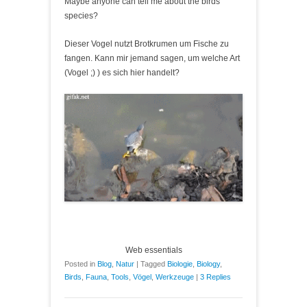
Maybe anyone can tell me about the birds
species?
Dieser Vogel nutzt Brotkrumen um Fische zu
fangen. Kann mir jemand sagen, um welche Art
(Vogel ;) ) es sich hier handelt?
Web essentials
Posted in
Blog
,
Natur
|
Tagged
Biologie
,
Biology
,
Birds
,
Fauna
,
Tools
,
Vögel
,
Werkzeuge
|
3 Replies