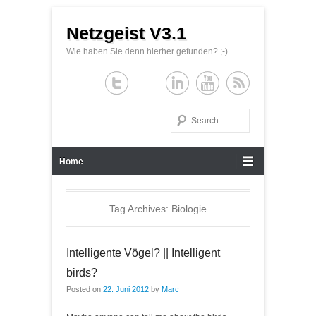
Netzgeist V3.1
Wie haben Sie denn hierher gefunden? ;-)
Search
Primary Menu
Skip to content
Home
Tag Archives:
Biologie
Intelligente Vögel? || Intelligent
birds?
Posted on
22. Juni 2012
by
Marc