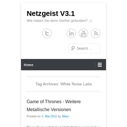
Netzgeist V3.1
Wie haben Sie denn hierher gefunden? ;-)
Search
Primary Menu
Skip to content
Home
Tag Archives:
White Noise Labs
Game of Thrones - Weitere
Metallische Versionen
Posted on
1. Mai 2011
by
Marc