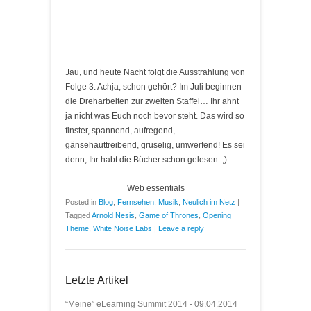
Jau, und heute Nacht folgt die Ausstrahlung von
Folge 3. Achja, schon gehört? Im Juli beginnen
die Dreharbeiten zur zweiten Staffel… Ihr ahnt
ja nicht was Euch noch bevor steht. Das wird so
finster, spannend, aufregend,
gänsehauttreibend, gruselig, umwerfend! Es sei
denn, Ihr habt die Bücher schon gelesen. ;)
Web essentials
Posted in
Blog
,
Fernsehen
,
Musik
,
Neulich im Netz
|
Tagged
Arnold Nesis
,
Game of Thrones
,
Opening
Theme
,
White Noise Labs
|
Leave a reply
Letzte Artikel
“Meine” eLearning Summit 2014 - 09.04.2014