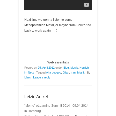
Next time we gonna listen to some
Mesopotamian Metal, or maybe from Peru? And
back to work again … ;)
Web essentials
Posted on
25. April 2012
under
Blog
,
Musik
,
Neulich
im Netz
|
Tagged
Aha boogoo
,
Gilan
,
Iran
,
Musik
|
By
Marc
|
Leave a reply
Letzte Artikel
“Meine” eLearning Summit 2014 - 09.04.2014
in Hamburg