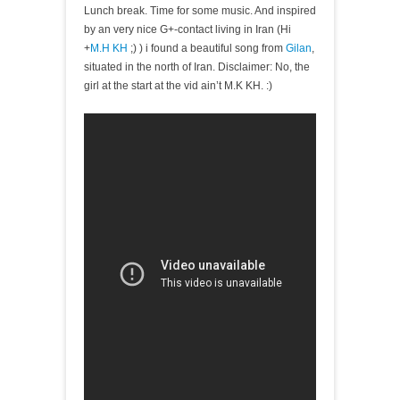
Lunch break. Time for some music. And inspired
by an very nice G+-contact living in Iran (Hi
+
M.H KH
;) ) i found a beautiful song from
Gilan
,
situated in the north of Iran. Disclaimer: No, the
girl at the start at the vid ain’t M.K KH. :)