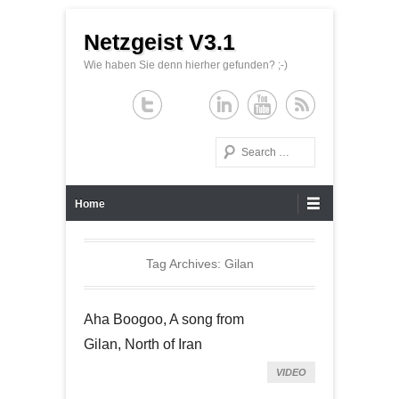
Netzgeist V3.1
Wie haben Sie denn hierher gefunden? ;-)
Search
Primary Menu
Skip to content
Home
Tag Archives:
Gilan
Aha Boogoo, A song from
Gilan, North of Iran
VIDEO