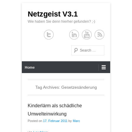
Netzgeist V3.1
Wie haben Sie denn hierher gefunden? ;-)
Search
Primary Menu
Skip to content
Home
Tag Archives:
Gesetzesänderung
Kinderlärm als schädliche
Umwelteinwirkung
Posted on
17. Februar 2011
by
Marc