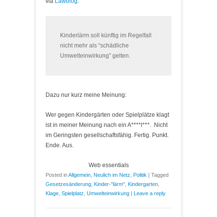
via
Lawblog
:
Kinderlärm soll künftig im Regelfall
nicht mehr als “schädliche
Umwelteinwirkung” gelten.
Dazu nur kurz meine Meinung:
Wer gegen Kindergärten oder Spielplätze klagt
ist in meiner Meinung nach ein A****l***. Nicht
im Geringsten gesellschaftsfähig. Fertig. Punkt.
Ende. Aus.
Web essentials
Posted in
Allgemein
,
Neulich im Netz
,
Politik
|
Tagged
Gesetzesänderung
,
Kinder-"lärm"
,
Kindergarten
,
Klage
,
Spielplatz
,
Umwelteinwirkung
|
Leave a reply