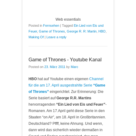
Web essentials
Posted in
Fernsehen
|
Tagged
Ein Lied von Eis und
Feuer
,
Game of Thrones
,
George R. R: Martin
,
HBO
,
Making Of
|
Leave a reply
Game of Thrones - Youtube Kanal
Posted on
23. März 2011
by
Marc
HBO
hat auf Youtube einen eigenen
Channel
für die am 17. April ausgestrahlte Serie
“Game
of Thrones”
eingerichtet. Zur Erinnerung: Die
Serie basiert auf
George R.R. Martins
hervorragenden
“Ein Lied von Eis und Feuer”
-
Romanen. Am 17.April geht diese Serie in den
Staaten “on Air”, am 18. April in Großbritannien.
Deutschland? Pffff, keine Ahnung. Und wenn,
dann wird das sicherlich wieder dermaßen in