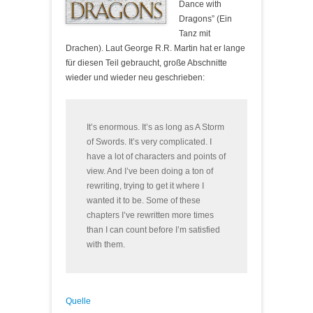
Dance with
Dragons” (Ein
Tanz mit
Drachen). Laut George R.R. Martin hat er lange
für diesen Teil gebraucht, große Abschnitte
wieder und wieder neu geschrieben:
It’s enormous. It’s as long as A Storm
of Swords. It’s very complicated. I
have a lot of characters and points of
view. And I’ve been doing a ton of
rewriting, trying to get it where I
wanted it to be. Some of these
chapters I’ve rewritten more times
than I can count before I’m satisfied
with them.
Quelle