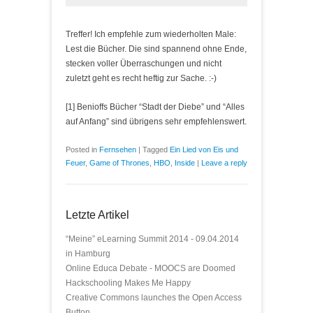
Treffer! Ich empfehle zum wiederholten Male:
Lest die Bücher. Die sind spannend ohne Ende,
stecken voller Überraschungen und nicht
zuletzt geht es recht heftig zur Sache. :-)
[1] Benioffs Bücher “Stadt der Diebe” und “Alles
auf Anfang” sind übrigens sehr empfehlenswert.
Posted in
Fernsehen
|
Tagged
Ein Lied von Eis und
Feuer
,
Game of Thrones
,
HBO
,
Inside
|
Leave a reply
Letzte Artikel
“Meine” eLearning Summit 2014 - 09.04.2014
in Hamburg
Online Educa Debate - MOOCS are Doomed
Hackschooling Makes Me Happy
Creative Commons launches the Open Access
Button