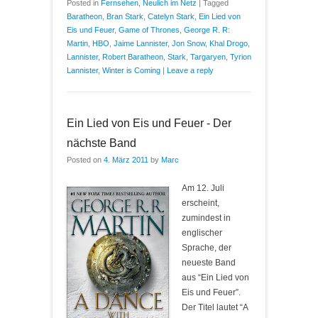
Posted in
Fernsehen
,
Neulich im Netz
|
Tagged
Baratheon
,
Bran Stark
,
Catelyn Stark
,
Ein Lied von
Eis und Feuer
,
Game of Thrones
,
George R. R:
Martin
,
HBO
,
Jaime Lannister
,
Jon Snow
,
Khal Drogo
,
Lannister
,
Robert Baratheon
,
Stark
,
Targaryen
,
Tyrion
Lannister
,
Winter is Coming
|
Leave a reply
Ein Lied von Eis und Feuer - Der
nächste Band
Posted on
4. März 2011
by
Marc
Am 12. Juli
erscheint,
zumindest in
englischer
Sprache, der
neueste Band
aus “Ein Lied von
Eis und Feuer”.
Der Titel lautet “A