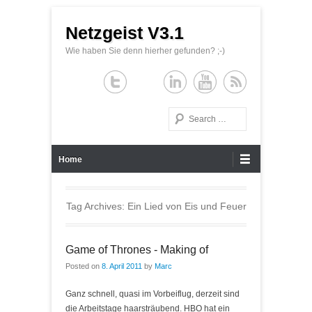
Netzgeist V3.1
Wie haben Sie denn hierher gefunden? ;-)
Search
Primary Menu
Skip to content
Home
Tag Archives:
Ein Lied von Eis und Feuer
Game of Thrones - Making of
Posted on
8. April 2011
by
Marc
Ganz schnell, quasi im Vorbeiflug, derzeit sind
die Arbeitstage haarsträubend. HBO hat ein