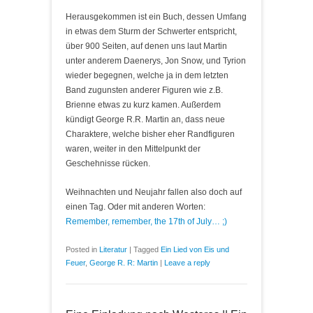
Herausgekommen ist ein Buch, dessen Umfang
in etwas dem Sturm der Schwerter entspricht,
über 900 Seiten, auf denen uns laut Martin
unter anderem Daenerys, Jon Snow, und Tyrion
wieder begegnen, welche ja in dem letzten
Band zugunsten anderer Figuren wie z.B.
Brienne etwas zu kurz kamen. Außerdem
kündigt George R.R. Martin an, dass neue
Charaktere, welche bisher eher Randfiguren
waren, weiter in den Mittelpunkt der
Geschehnisse rücken.
Weihnachten und Neujahr fallen also doch auf
einen Tag. Oder mit anderen Worten:
Remember, remember, the 17th of July… ;)
Posted in
Literatur
|
Tagged
Ein Lied von Eis und
Feuer
,
George R. R: Martin
|
Leave a reply