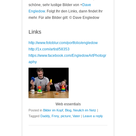
schöne, sehr lustige Bilder von
+
Dave
Engledow
. Folgt Ihr den Links, dann findet Ihr
mehr. Für alle Bilder gilt: © Dave Engledow
Links
http://www.fotoblur.com/portfolio/engledow
http://1x.com/artist/58353
https://www.facebook.com/EngledowArtPhotogr
aphy
Web essentials
Posted in
Bilder im Kopf
,
Blog
,
Neulich im Netz
|
Tagged
Daddy
,
Fnny
,
picture
,
Vater
|
Leave a reply