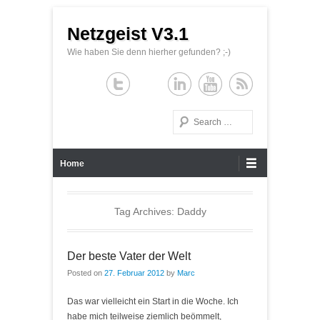
Netzgeist V3.1
Wie haben Sie denn hierher gefunden? ;-)
Search
Primary Menu
Skip to content
Home
Tag Archives:
Daddy
Der beste Vater der Welt
Posted on
27. Februar 2012
by
Marc
Das war vielleicht ein Start in die Woche. Ich
habe mich teilweise ziemlich beömmelt,