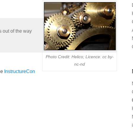
 out of the way
Photo Credit: Helico; Licence: cc by-
nc-nd
the
InstructureCon