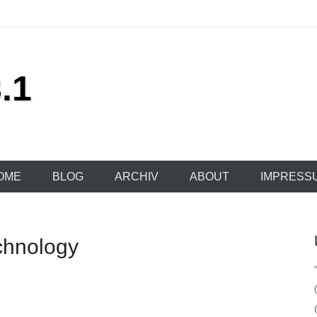
.1
OME
BLOG
ARCHIV
ABOUT
IMPRESS
chnology