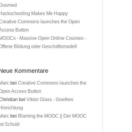
Doomed
Hackschooling Makes Me Happy
Creative Commons launches the Open
Access Button
MOOCs - Massive Open Online Courses -
Offene Bildung oder Geschäftsmodell
Neue Kommentare
Marc
bei
Creative Commons launches the
Open Access Button
Christian bei
Viktor Glass - Goethes
Hinrichtung
Marc
bei
Blaming the MOOC || Der MOOC
ist Schuld