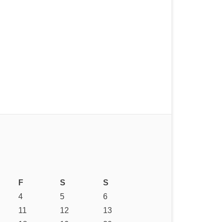
F
S
S
4
5
6
11
12
13