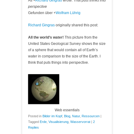
As
+
Richard Gingras
wrote:
That puts thinks into
perspective
Gefunden über
+
Wolfram Lührig
Richard Gingras
originally shared this post:
All the world’s water!
This picture from the
United States Geological Survey shows the size
of a sphere that would contain all of Earth’s
water in comparison to the size of the Earth. I
think that puts things into perspective.
Web essentials
Posted in
Bilder im Kopf
,
Blog
,
Natur
,
Ressourcen
|
Tagged
Erde
,
Visualisierung
,
Wasservorrat
|
2
Replies