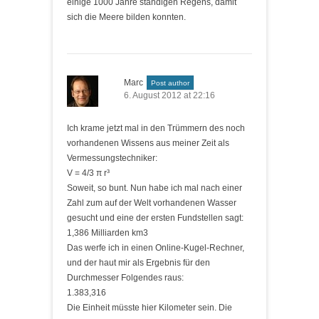
einige 1000 Jahre ständigen Regens, damit
sich die Meere bilden konnten.
Marc
Post author
6. August 2012 at 22:16
Ich krame jetzt mal in den Trümmern des noch
vorhandenen Wissens aus meiner Zeit als
Vermessungstechniker:
V = 4/3 π r³
Soweit, so bunt. Nun habe ich mal nach einer
Zahl zum auf der Welt vorhandenen Wasser
gesucht und eine der ersten Fundstellen sagt:
1,386 Milliarden km3
Das werfe ich in einen Online-Kugel-Rechner,
und der haut mir als Ergebnis für den
Durchmesser Folgendes raus:
1.383,316
Die Einheit müsste hier Kilometer sein. Die