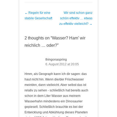
Post navigation
←
Regeln für eine
Wir sind schon ganz
stabile Gesellschaft
schön effektiv … etwas
zu effektiv vielleicht?
→
2 thoughts on “
Wasser? Ham’ wir
reichlich … oder?
”
thingonaspring
6. August 2012 at 20:05
Hmm, als Geograph kann ich dir sagen: das
haut nicht hin. Wenn die/der Frischwasser
meint/en, dann vielleicht. Aber selbst das ist
relativ zu sehen - schließlich hat bereits auch
schon in dem Liter Wasser aus meinem
Wasserhahn mindestens ein Dinosaurier
gepieselt. Schließlich brauchte es bei der
Entwicklung und Abkühlung dieses Planeten