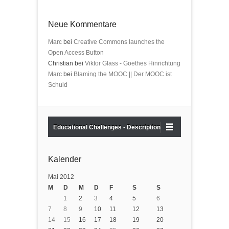
Neue Kommentare
Marc
bei
Creative Commons launches the
Open Access Button
Christian bei
Viktor Glass - Goethes Hinrichtung
Marc
bei
Blaming the MOOC || Der MOOC ist
Schuld
Educational Challenges - Description
Kalender
Mai 2012
M
D
M
D
F
S
S
1
2
3
4
5
6
7
8
9
10
11
12
13
14
15
16
17
18
19
20