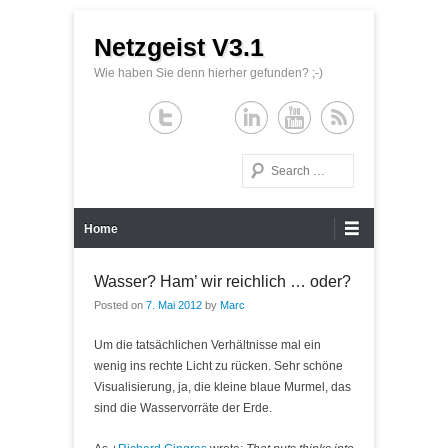
Netzgeist V3.1
Wie haben Sie denn hierher gefunden? ;-)
Search
Primary Menu
Skip to content
Home
Wasser? Ham’ wir reichlich … oder?
Posted on
7. Mai 2012
by
Marc
Um die tatsächlichen Verhältnisse mal ein
wenig ins rechte Licht zu rücken. Sehr schöne
Visualisierung, ja, die kleine blaue Murmel, das
sind die Wasservorräte der Erde.