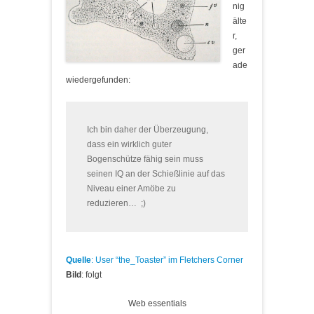
nig
älte
r,
ger
ade
wiedergefunden:
Ich bin daher der Überzeugung,
dass ein wirklich guter
Bogenschütze fähig sein muss
seinen IQ an der Schießlinie auf das
Niveau einer Amöbe zu
reduzieren… ;)
Quelle
: User
“the_Toaster” im Fletchers Corner
Bild
: folgt
Web essentials