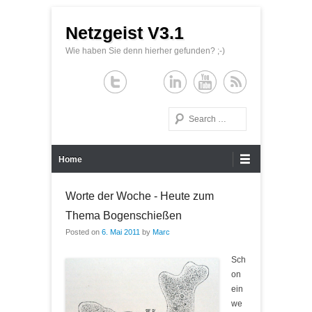
Netzgeist V3.1
Wie haben Sie denn hierher gefunden? ;-)
Search
Primary Menu
Skip to content
Home
Worte der Woche - Heute zum
Thema Bogenschießen
Posted on
6. Mai 2011
by
Marc
Sch
on
ein
we