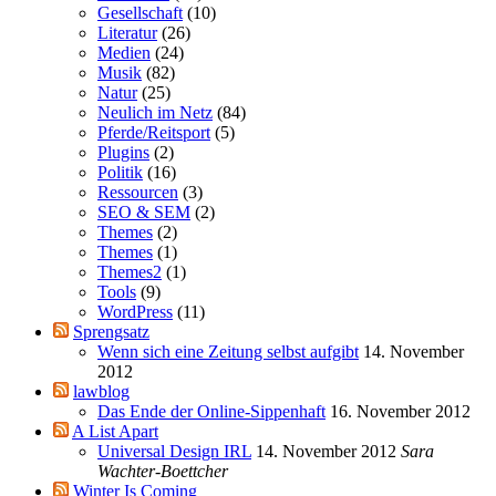
Gesellschaft
(10)
Literatur
(26)
Medien
(24)
Musik
(82)
Natur
(25)
Neulich im Netz
(84)
Pferde/Reitsport
(5)
Plugins
(2)
Politik
(16)
Ressourcen
(3)
SEO & SEM
(2)
Themes
(2)
Themes
(1)
Themes2
(1)
Tools
(9)
WordPress
(11)
Sprengsatz
Wenn sich eine Zeitung selbst aufgibt
14. November
2012
lawblog
Das Ende der Online-Sippenhaft
16. November 2012
A List Apart
Universal Design IRL
14. November 2012
Sara
Wachter-Boettcher
Winter Is Coming