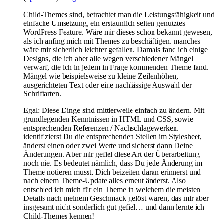
Child-Themes sind, betrachtet man die Leistungsfähigkeit und
einfache Umsetzung, ein erstaunlich selten genutztes
WordPress Feature. Wäre mir dieses schon bekannt gewesen,
als ich anfing mich mit Themes zu beschäftigen, manches
wäre mir sicherlich leichter gefallen. Damals fand ich einige
Designs, die ich aber alle wegen verschiedener Mängel
verwarf, die ich in jedem in Frage kommenden Theme fand.
Mängel wie beispielsweise zu kleine Zeilenhöhen,
ausgerichteten Text oder eine nachlässige Auswahl der
Schriftarten.
Egal: Diese Dinge sind mittlerweile einfach zu ändern. Mit
grundlegenden Kenntnissen in HTML und CSS, sowie
entsprechenden Referenzen / Nachschlagewerken,
identifizierst Du die entsprechenden Stellen im Stylesheet,
änderst einen oder zwei Werte und sicherst dann Deine
Änderungen. Aber mir gefiel diese Art der Überarbeitung
noch nie. Es bedeutet nämlich, dass Du jede Änderung im
Theme notieren musst, Dich beizeiten daran erinnerst und
nach einem Theme-Update alles erneut änderst. Also
entschied ich mich für ein Theme in welchem die meisten
Details nach meinem Geschmack gelöst waren, das mir aber
insgesamt nicht sonderlich gut gefiel… und dann lernte ich
Child-Themes kennen!