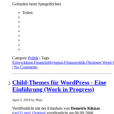
Gefunden beim Spiegelfechter.
Teilen:
Category
Politik
| Tags:
Entwicklung
,
Finanzlobbyismus
,
Finanzpolitik
,
Ökologie
,
Weed
,
|
No Comments
Child-Themes für WordPress - Eine
Einführung (Work in Progress)
April 2, 2010 by Marc
Veröffentlicht mit der Erlaubnis von
Demetris Kikizas
(
op111.net
).
Original
veröffentlicht am 06.09.2008