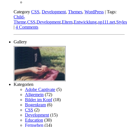
Category
CSS
,
Development
,
Themes
,
WordPress
| Tags:
Child-
Theme
,
CSS
,
Development
,
Eltern
,
Entwicklung
,
op111.net
,
Style
|
4 Comments
Gallery
Kategorien
Adobe Captivate
(5)
Allgemein
(72)
Bilder im Kopf
(18)
Bogenkram
(6)
CSS
(2)
Development
(15)
Education
(30)
Fernsehen
(14)