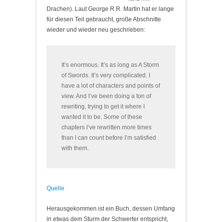
Drachen). Laut George R.R. Martin hat er lange
für diesen Teil gebraucht, große Abschnitte
wieder und wieder neu geschrieben:
It’s enormous. It’s as long as A Storm
of Swords. It’s very complicated. I
have a lot of characters and points of
view. And I’ve been doing a ton of
rewriting, trying to get it where I
wanted it to be. Some of these
chapters I’ve rewritten more times
than I can count before I’m satisfied
with them.
Quelle
Herausgekommen ist ein Buch, dessen Umfang
in etwas dem Sturm der Schwerter entspricht,