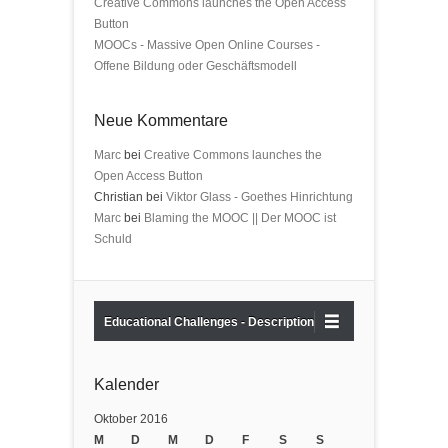
Creative Commons launches the Open Access
Button
MOOCs - Massive Open Online Courses -
Offene Bildung oder Geschäftsmodell
Neue Kommentare
Marc
bei
Creative Commons launches the
Open Access Button
Christian bei
Viktor Glass - Goethes Hinrichtung
Marc
bei
Blaming the MOOC || Der MOOC ist
Schuld
Educational Challenges - Description
Kalender
Oktober 2016
M
D
M
D
F
S
S