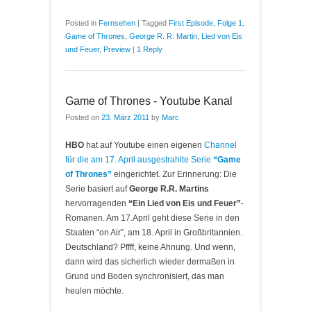
Posted in
Fernsehen
|
Tagged
First Episode
,
Folge 1
,
Game of Thrones
,
George R. R: Martin
,
Lied von Eis
und Feuer
,
Preview
|
1 Reply
Game of Thrones - Youtube Kanal
Posted on
23. März 2011
by
Marc
HBO
hat auf Youtube einen eigenen
Channel
für die am 17. April ausgestrahlte Serie
“Game
of Thrones”
eingerichtet. Zur Erinnerung: Die
Serie basiert auf
George R.R. Martins
hervorragenden
“Ein Lied von Eis und Feuer”
-
Romanen. Am 17.April geht diese Serie in den
Staaten “on Air”, am 18. April in Großbritannien.
Deutschland? Pffff, keine Ahnung. Und wenn,
dann wird das sicherlich wieder dermaßen in
Grund und Boden synchronisiert, das man
heulen möchte.