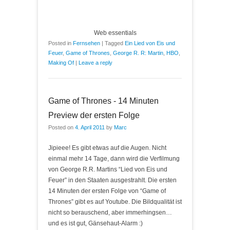
Web essentials
Posted in
Fernsehen
|
Tagged
Ein Lied von Eis und
Feuer
,
Game of Thrones
,
George R. R: Martin
,
HBO
,
Making Of
|
Leave a reply
Game of Thrones - 14 Minuten
Preview der ersten Folge
Posted on
4. April 2011
by
Marc
Jipieee! Es gibt etwas auf die Augen. Nicht
einmal mehr 14 Tage, dann wird die Verfilmung
von George R.R. Martins “Lied von Eis und
Feuer” in den Staaten ausgestrahlt. Die ersten
14 Minuten der ersten Folge von “Game of
Thrones” gibt es auf Youtube. Die Bildqualität ist
nicht so berauschend, aber immerhingsen…
und es ist gut, Gänsehaut-Alarm :)