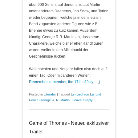
über 900 Seiten, auf denen uns laut Martin
unter anderem Daenerys, Jon Snow, und Tyrion
wieder begegnen, welche ja in dem letzten
Band zugunsten anderer Figuren wie z.B.
Brienne etwas zu kurz kamen. Außerdem
kündigt George R.R. Martin an, dass neue
Charaktere, welche bisher eher Randfiguren
waren, weiter in den Mittelpunkt der
Geschehnisse rücken.
Weihnachten und Neujahr fallen also doch auf
einen Tag. Oder mit anderen Worten:
Remember, remember, the 17th of July… ;)
Posted in
Literatur
|
Tagged
Ein Lied von Eis und
Feuer
,
George R. R: Martin
|
Leave a reply
Game of Thrones - Neuer, exklusiver
Trailer