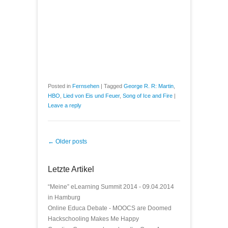
Posted in
Fernsehen
|
Tagged
George R. R: Martin
,
HBO
,
Lied von Eis und Feuer
,
Song of Ice and Fire
|
Leave a reply
Post navigation
←
Older posts
Letzte Artikel
“Meine” eLearning Summit 2014 - 09.04.2014
in Hamburg
Online Educa Debate - MOOCS are Doomed
Hackschooling Makes Me Happy