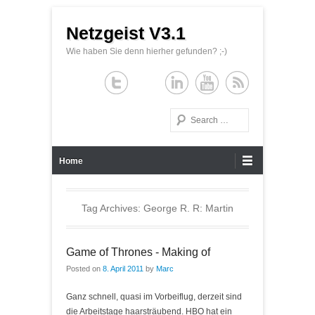
Netzgeist V3.1
Wie haben Sie denn hierher gefunden? ;-)
Search
Primary Menu
Skip to content
Home
Tag Archives:
George R. R: Martin
Game of Thrones - Making of
Posted on
8. April 2011
by
Marc
Ganz schnell, quasi im Vorbeiflug, derzeit sind
die Arbeitstage haarsträubend. HBO hat ein