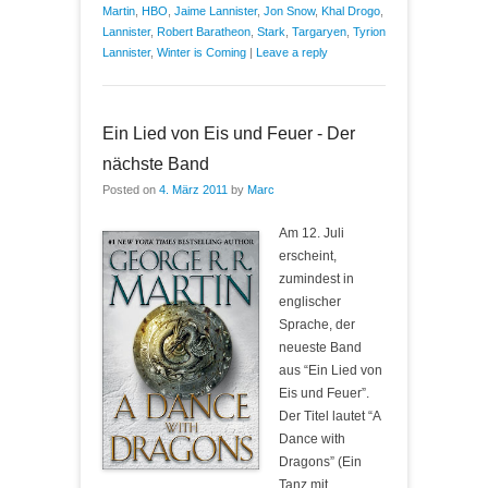
Martin
,
HBO
,
Jaime Lannister
,
Jon Snow
,
Khal Drogo
,
Lannister
,
Robert Baratheon
,
Stark
,
Targaryen
,
Tyrion
Lannister
,
Winter is Coming
|
Leave a reply
Ein Lied von Eis und Feuer - Der
nächste Band
Posted on
4. März 2011
by
Marc
Am 12. Juli
erscheint,
zumindest in
englischer
Sprache, der
neueste Band
aus “Ein Lied von
Eis und Feuer”.
Der Titel lautet “A
Dance with
Dragons” (Ein
Tanz mit