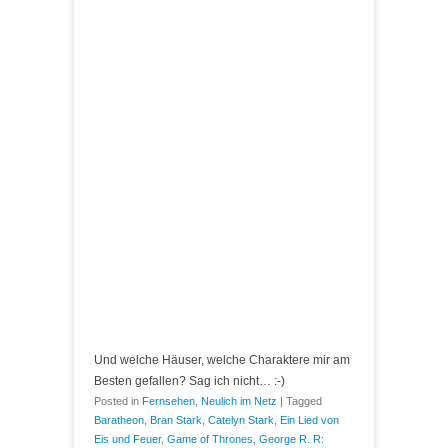
Und welche Häuser, welche Charaktere mir am
Besten gefallen? Sag ich nicht… :-)
Posted in
Fernsehen
,
Neulich im Netz
|
Tagged
Baratheon
,
Bran Stark
,
Catelyn Stark
,
Ein Lied von
Eis und Feuer
,
Game of Thrones
,
George R. R: