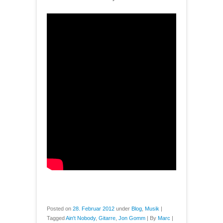
Posted on
28. Februar 2012
under
Blog
,
Musik
|
Tagged
Ain't Nobody
,
Gitarre
,
Jon Gomm
|
By
Marc
|