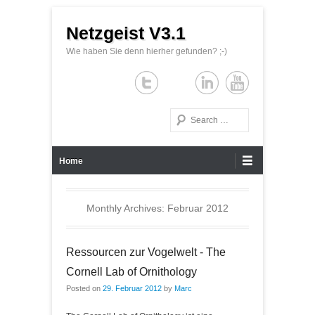
Netzgeist V3.1
Wie haben Sie denn hierher gefunden? ;-)
Search
Primary Menu
Skip to content
Home
Monthly Archives:
Februar 2012
Ressourcen zur Vogelwelt - The
Cornell Lab of Ornithology
Posted on
29. Februar 2012
by
Marc