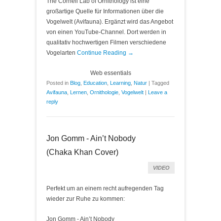
The Cornell Lab of Ornithology ist eine
großartige Quelle für Informationen über die
Vogelwelt (Avifauna). Ergänzt wird das Angebot
von einen YouTube-Channel. Dort werden in
qualitativ hochwertigen Filmen verschiedene
Vogelarten
Continue Reading →
Web essentials
Posted in
Blog
,
Education
,
Learning
,
Natur
|
Tagged
Avifauna
,
Lernen
,
Ornithologie
,
Vogelwelt
|
Leave a
reply
Jon Gomm - Ain’t Nobody
(Chaka Khan Cover)
VIDEO
Perfekt um an einem recht aufregenden Tag
wieder zur Ruhe zu kommen:
Jon Gomm - Ain’t Nobody