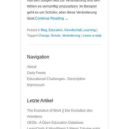
halt den nötigen Mut zur Veränderung und den
Willen es vernünftig umzusetzen. Im Beispiel
geht es um Schüler, aber diese Veränderung
lässt
Continue Reading →
Posted in
Blog
,
Education
,
Gesellschaft
,
Learning
|
Tagged
Change
,
Schule
,
Veränderung
|
Leave a reply
Navigation
About
Daily Feeds
Educational Challenges - Description
Impressum
Letzte Artikel
The Evolution of Work || Die Evolution des
Arbeitens
OEDb - A Open Education Database
LearnDash & WordPress || Wenn Träume wahr