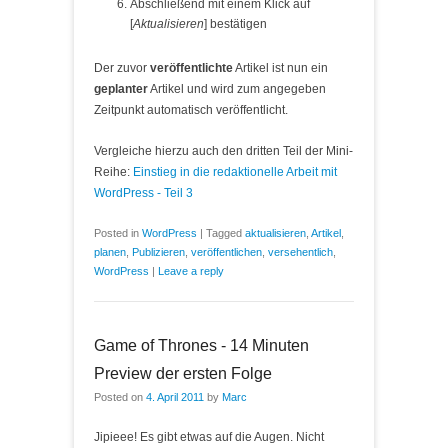
Abschließend mit einem Klick auf
[
Aktualisieren
] bestätigen
Der zuvor
veröffentlichte
Artikel ist nun ein
geplanter
Artikel und wird zum angegeben
Zeitpunkt automatisch veröffentlicht.
Vergleiche hierzu auch den dritten Teil der Mini-
Reihe:
Einstieg in die redaktionelle Arbeit mit
WordPress - Teil 3
Posted in
WordPress
|
Tagged
aktualisieren
,
Artikel
,
planen
,
Publizieren
,
veröffentlichen
,
versehentlich
,
WordPress
|
Leave a reply
Game of Thrones - 14 Minuten
Preview der ersten Folge
Posted on
4. April 2011
by
Marc
Jipieee! Es gibt etwas auf die Augen. Nicht