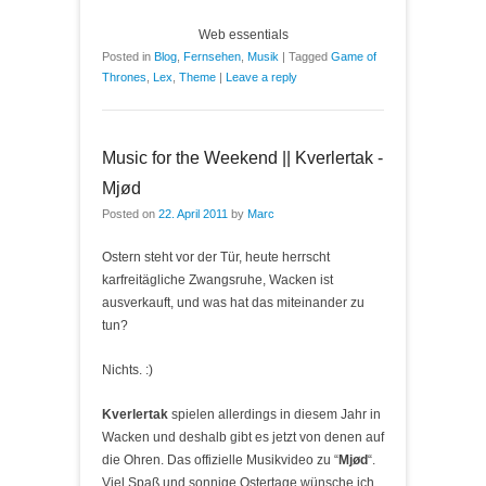
Web essentials
Posted in
Blog
,
Fernsehen
,
Musik
|
Tagged
Game of
Thrones
,
Lex
,
Theme
|
Leave a reply
Music for the Weekend || Kverlertak -
Mjød
Posted on
22. April 2011
by
Marc
Ostern steht vor der Tür, heute herrscht
karfreitägliche Zwangsruhe, Wacken ist
ausverkauft, und was hat das miteinander zu
tun?
Nichts. :)
Kverlertak
spielen allerdings in diesem Jahr in
Wacken und deshalb gibt es jetzt von denen auf
die Ohren. Das offizielle Musikvideo zu “
Mjød
“.
Viel Spaß und sonnige Ostertage wünsche ich