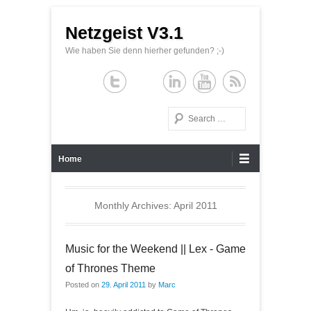
Netzgeist V3.1
Wie haben Sie denn hierher gefunden? ;-)
Search
Primary Menu
Skip to content
Home
Monthly Archives:
April 2011
Music for the Weekend || Lex - Game
of Thrones Theme
Posted on
29. April 2011
by
Marc