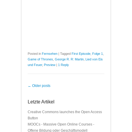
Posted in
Fernsehen
|
Tagged
First Episode
,
Folge 1
,
Game of Thrones
,
George R. R: Martin
,
Lied von Eis
und Feuer
,
Preview
|
1 Reply
Post navigation
←
Older posts
Letzte Artikel
Creative Commons launches the Open Access
Button
MOOCs - Massive Open Online Courses -
Offene Bildung oder Geschäftsmodell