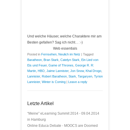
Und welche Häuser, welche Charaktere mir am
Besten gefallen? Sag ich nicht… :-)
Web essentials
Posted in
Fernsehen
,
Neulich im Netz
|
Tagged
Baratheon
,
Bran Stark
,
Catelyn Stark
,
Ein Lied von
Eis und Feuer
,
Game of Thrones
,
George R. R:
Martin
,
HBO
,
Jaime Lannister
,
Jon Snow
,
Khal Drogo
,
Lannister
,
Robert Baratheon
,
Stark
,
Targaryen
,
Tyrion
Lannister
,
Winter is Coming
|
Leave a reply
Letzte Artikel
“Meine” eLearning Summit 2014 - 09.04.2014
in Hamburg
Online Educa Debate - MOOCS are Doomed