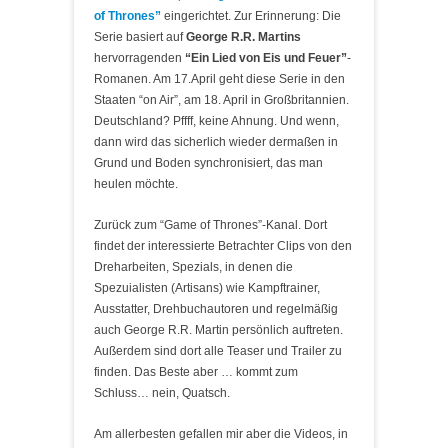
of Thrones”
eingerichtet. Zur Erinnerung: Die
Serie basiert auf
George R.R. Martins
hervorragenden
“Ein Lied von Eis und Feuer”
-
Romanen. Am 17.April geht diese Serie in den
Staaten “on Air”, am 18. April in Großbritannien.
Deutschland? Pffff, keine Ahnung. Und wenn,
dann wird das sicherlich wieder dermaßen in
Grund und Boden synchronisiert, das man
heulen möchte.
Zurück zum “Game of Thrones”-Kanal. Dort
findet der interessierte Betrachter Clips von den
Dreharbeiten, Spezials, in denen die
Spezuialisten (Artisans) wie Kampftrainer,
Ausstatter, Drehbuchautoren und regelmäßig
auch George R.R. Martin persönlich auftreten.
Außerdem sind dort alle Teaser und Trailer zu
finden. Das Beste aber … kommt zum
Schluss… nein, Quatsch.
Am allerbesten gefallen mir aber die Videos, in