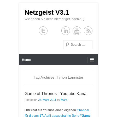
Netzgeist V3.1
Wie haben Sie denn hierher gefunden? ;-)
Search
Primary Menu
Skip to content
Home
Tag Archives:
Tyrion Lannister
Game of Thrones - Youtube Kanal
Posted on
23. März 2011
by
Marc
HBO
hat auf Youtube einen eigenen
Channel
für die am 17. April ausgestrahlte Serie
“Game