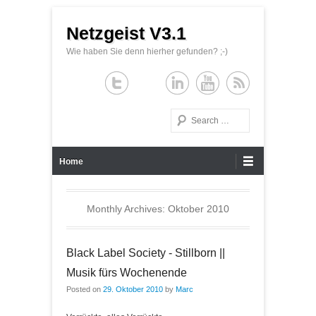
Netzgeist V3.1
Wie haben Sie denn hierher gefunden? ;-)
Search
Primary Menu
Skip to content
Home
Monthly Archives:
Oktober 2010
Black Label Society - Stillborn ||
Musik fürs Wochenende
Posted on
29. Oktober 2010
by
Marc