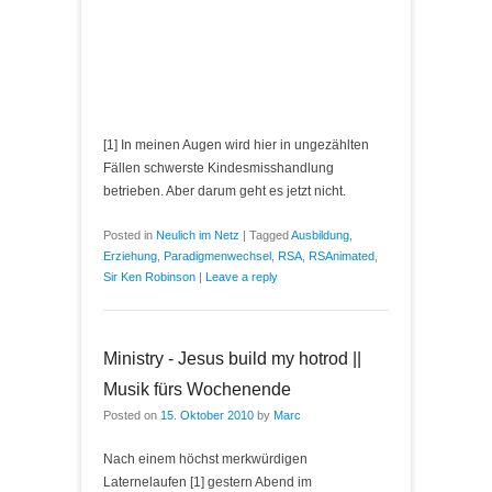
[
1
] In meinen Augen wird hier in ungezählten
Fällen schwerste Kindesmisshandlung
betrieben. Aber darum geht es jetzt nicht.
Posted in
Neulich im Netz
|
Tagged
Ausbildung
,
Erziehung
,
Paradigmenwechsel
,
RSA
,
RSAnimated
,
Sir Ken Robinson
|
Leave a reply
Ministry - Jesus build my hotrod ||
Musik fürs Wochenende
Posted on
15. Oktober 2010
by
Marc
Nach einem höchst merkwürdigen
Laternelaufen [1] gestern Abend im