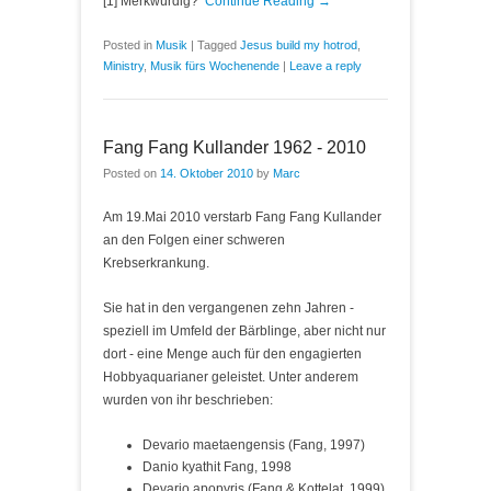
[1] Merkwürdig?
Continue Reading →
Posted in
Musik
|
Tagged
Jesus build my hotrod
,
Ministry
,
Musik fürs Wochenende
|
Leave a reply
Fang Fang Kullander 1962 - 2010
Posted on
14. Oktober 2010
by
Marc
Am 19.Mai 2010 verstarb Fang Fang Kullander
an den Folgen einer schweren
Krebserkrankung.
Sie hat in den vergangenen zehn Jahren -
speziell im Umfeld der Bärblinge, aber nicht nur
dort - eine Menge auch für den engagierten
Hobbyaquarianer geleistet. Unter anderem
wurden von ihr beschrieben:
Devario maetaengensis (Fang, 1997)
Danio kyathit Fang, 1998
Devario apopyris (Fang & Kottelat, 1999)