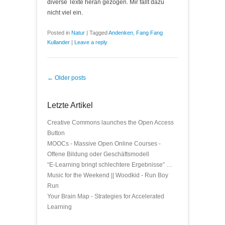
diverse Texte heran gezogen. Mir fällt dazu
nicht viel ein.
Posted in
Natur
|
Tagged
Andenken
,
Fang Fang
Kullander
|
Leave a reply
Post navigation
←
Older posts
Letzte Artikel
Creative Commons launches the Open Access
Button
MOOCs - Massive Open Online Courses -
Offene Bildung oder Geschäftsmodell
“E-Learning bringt schlechtere Ergebnisse” …
Music for the Weekend || Woodkid - Run Boy
Run
Your Brain Map - Strategies for Accelerated
Learning