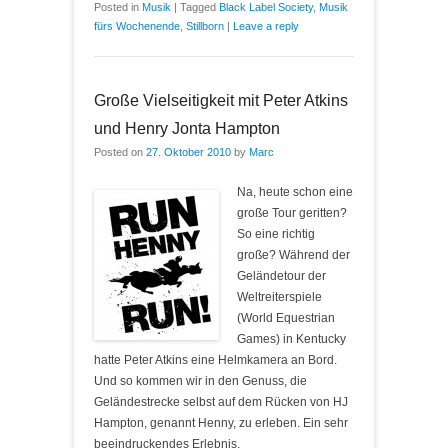
Posted in
Musik
|
Tagged
Black Label Society
,
Musik
fürs Wochenende
,
Stillborn
|
Leave a reply
Große Vielseitigkeit mit Peter Atkins
und Henry Jonta Hampton
Posted on
27. Oktober 2010
by
Marc
Na, heute schon eine
große Tour geritten?
So eine richtig
große? Während der
Geländetour der
Weltreiterspiele
(World Equestrian
Games) in Kentucky
hatte Peter Atkins eine Helmkamera an Bord.
Und so kommen wir in den Genuss, die
Geländestrecke selbst auf dem Rücken von HJ
Hampton, genannt Henny, zu erleben. Ein sehr
beeindruckendes Erlebnis.