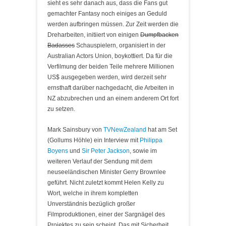
sieht es sehr danach aus, dass die Fans gut
gemachter Fantasy noch einiges an Geduld
werden aufbringen müssen. Zur Zeit werden die
Dreharbeiten, initiiert von einigen
Dumpfbacken
Badasses
Schauspielern, organisiert in der
Australian Actors Union, boykottiert. Da für die
Verfilmung der beiden Teile mehrere Millionen
US$ ausgegeben werden, wird derzeit sehr
ernsthaft darüber nachgedacht, die Arbeiten in
NZ abzubrechen und an einem anderem Ort fort
zu setzen.
Mark Sainsbury von
TVNewZealand
hat am Set
(Gollums Höhle) ein Interview mit
Philippa
Boyens
und
Sir Peter Jackson
, sowie im
weiteren Verlauf der Sendung mit dem
neuseeländischen Minister Gerry Brownlee
geführt. Nicht zuletzt kommt Helen Kelly zu
Wort, welche in ihrem kompletten
Unverständnis bezüglich großer
Filmproduktionen, einer der Sargnägel des
Projektes zu sein scheint. Das mit Sicherheit