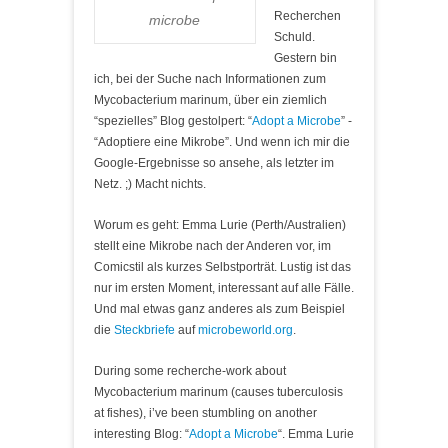
Recherchen
microbe
Schuld.
Gestern bin
ich, bei der Suche nach Informationen zum
Mycobacterium marinum, über ein ziemlich
“spezielles” Blog gestolpert: “
Adopt a Microbe
” -
“Adoptiere eine Mikrobe”. Und wenn ich mir die
Google-Ergebnisse so ansehe, als letzter im
Netz. ;) Macht nichts.
Worum es geht: Emma Lurie (Perth/Australien)
stellt eine Mikrobe nach der Anderen vor, im
Comicstil als kurzes Selbstporträt. Lustig ist das
nur im ersten Moment, interessant auf alle Fälle.
Und mal etwas ganz anderes als zum Beispiel
die
Steckbriefe
auf
microbeworld.org
.
During some recherche-work about
Mycobacterium marinum (causes tuberculosis
at fishes), i’ve been stumbling on another
interesting Blog: “
Adopt a Microbe
“. Emma Lurie