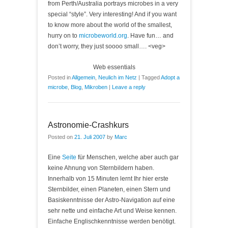
from Perth/Australia portrays microbes in a very
special “style”. Very interesting! And if you want
to know more about the world of the smallest,
hurry on to
microbeworld.org
. Have fun… and
don’t worry, they just soooo small…. <veg>
Web essentials
Posted in
Allgemein
,
Neulich im Netz
|
Tagged
Adopt a
microbe
,
Blog
,
Mikroben
|
Leave a reply
Astronomie-Crashkurs
Posted on
21. Juli 2007
by
Marc
Eine
Seite
für Menschen, welche aber auch gar
keine Ahnung von Sternbildern haben.
Innerhalb von 15 Minuten lernt Ihr hier erste
Sternbilder, einen Planeten, einen Stern und
Basiskenntnisse der Astro-Navigation auf eine
sehr nette und einfache Art und Weise kennen.
Einfache Englischkenntnisse werden benötigt.