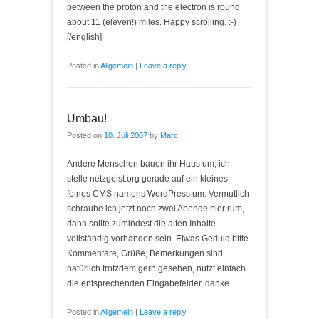
between the proton and the electron is round
about 11 (eleven!) miles. Happy scrolling. :-)
[/english]
Posted in
Allgemein
|
Leave a reply
Umbau!
Posted on
10. Juli 2007
by
Marc
Andere Menschen bauen ihr Haus um, ich
stelle netzgeist.org gerade auf ein kleines
feines CMS namens WordPress um. Vermutlich
schraube ich jetzt noch zwei Abende hier rum,
dann sollte zumindest die alten Inhalte
vollständig vorhanden sein. Etwas Geduld bitte.
Kommentare, Grüße, Bemerkungen sind
natürlich trotzdem gern gesehen, nutzt einfach
die entsprechenden Eingabefelder, danke.
Posted in
Allgemein
|
Leave a reply