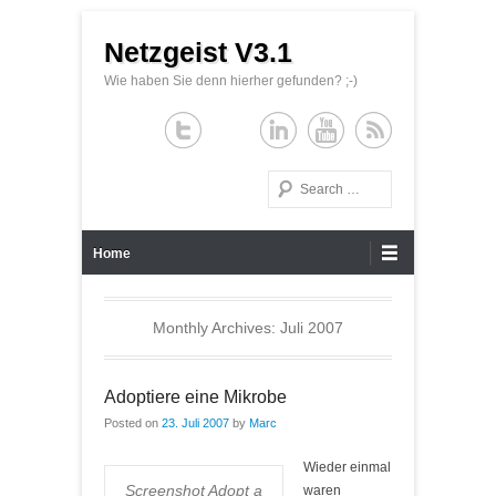
Netzgeist V3.1
Wie haben Sie denn hierher gefunden? ;-)
Search
Primary Menu
Skip to content
Home
Monthly Archives:
Juli 2007
Adoptiere eine Mikrobe
Posted on
23. Juli 2007
by
Marc
Wieder einmal
Screenshot Adopt a
waren