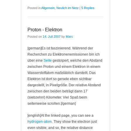
Posted in
Allgemein
,
Neulich im Netz
|
5 Replies
Proton - Elektron
Posted on
14. Juli 2007
by
Marc
[german]Es ist faszinierend. Während der
Recherchen zu Elektronenemissionen bin ich
über eine
Seite
gestolpert, welche den Abstand
zwischen Proton und einem Elektron in einem
Wasserstoffatom maßstäblich darstellt. Das
Elektron ist dort so gerade eben sichtbar
dargestellt, in Pixelgröße. Der relative Abstand
zwischen den beiden beträgt dann 17
(siebzehn!) Kilometer. Viel Spaß beim
seitenweise scrollen.[/german]
[english]At the linked page, you can see a
hydrogen-atom
. They show the electron just
even visible, and so, the relative distance