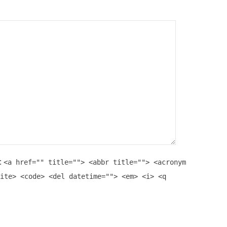
:
<a href="" title=""> <abbr title=""> <acronym
ite> <code> <del datetime=""> <em> <i> <q