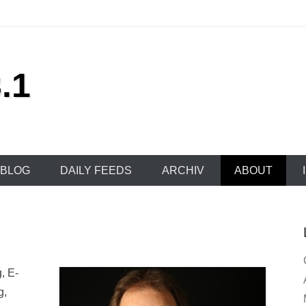
.1
BLOG
DAILY FEEDS
ARCHIV
ABOUT
, E-
g,