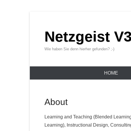
Netzgeist V3
Wie haben Sie denn hierher gefunden? ;-)
Primary Menu
Skip to content
HOME
About
Learning and Teaching (Blended Learning
Learning), Instructional Design, Consultin