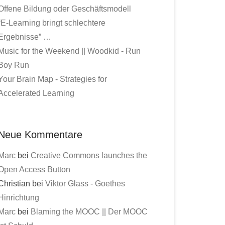
Offene Bildung oder Geschäftsmodell
“E-Learning bringt schlechtere
Ergebnisse” …
Music for the Weekend || Woodkid - Run
Boy Run
Your Brain Map - Strategies for
Accelerated Learning
Neue Kommentare
Marc
bei
Creative Commons launches the
Open Access Button
Christian bei
Viktor Glass - Goethes
Hinrichtung
Marc
bei
Blaming the MOOC || Der MOOC