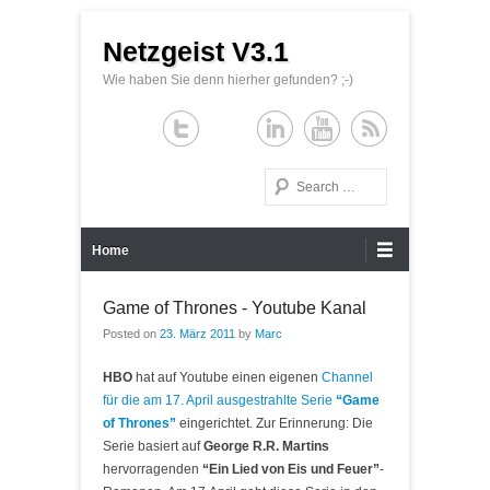
Netzgeist V3.1
Wie haben Sie denn hierher gefunden? ;-)
Search
Primary Menu
Skip to content
Home
Game of Thrones - Youtube Kanal
Posted on
23. März 2011
by
Marc
HBO
hat auf Youtube einen eigenen
Channel
für die am 17. April ausgestrahlte Serie
“Game
of Thrones”
eingerichtet. Zur Erinnerung: Die
Serie basiert auf
George R.R. Martins
hervorragenden
“Ein Lied von Eis und Feuer”
-