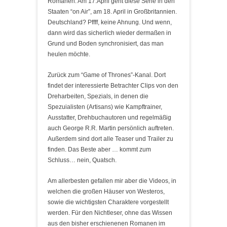
Romanen. Am 17.April geht diese Serie in den
Staaten “on Air”, am 18. April in Großbritannien.
Deutschland? Pffff, keine Ahnung. Und wenn,
dann wird das sicherlich wieder dermaßen in
Grund und Boden synchronisiert, das man
heulen möchte.
Zurück zum “Game of Thrones”-Kanal. Dort
findet der interessierte Betrachter Clips von den
Dreharbeiten, Spezials, in denen die
Spezuialisten (Artisans) wie Kampftrainer,
Ausstatter, Drehbuchautoren und regelmäßig
auch George R.R. Martin persönlich auftreten.
Außerdem sind dort alle Teaser und Trailer zu
finden. Das Beste aber … kommt zum
Schluss… nein, Quatsch.
Am allerbesten gefallen mir aber die Videos, in
welchen die großen Häuser von Westeros,
sowie die wichtigsten Charaktere vorgestellt
werden. Für den Nichtleser, ohne das Wissen
aus den bisher erschienenen Romanen im