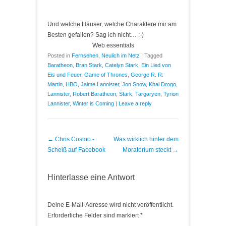
Und welche Häuser, welche Charaktere mir am
Besten gefallen? Sag ich nicht… :-)
Web essentials
Posted in
Fernsehen
,
Neulich im Netz
|
Tagged
Baratheon
,
Bran Stark
,
Catelyn Stark
,
Ein Lied von
Eis und Feuer
,
Game of Thrones
,
George R. R:
Martin
,
HBO
,
Jaime Lannister
,
Jon Snow
,
Khal Drogo
,
Lannister
,
Robert Baratheon
,
Stark
,
Targaryen
,
Tyrion
Lannister
,
Winter is Coming
|
Leave a reply
Post navigation
←
Chris Cosmo -
Was wirklich hinter dem
Scheiß auf Facebook
Moratorium steckt
→
Hinterlasse eine Antwort
Deine E-Mail-Adresse wird nicht veröffentlicht.
Erforderliche Felder sind markiert
*