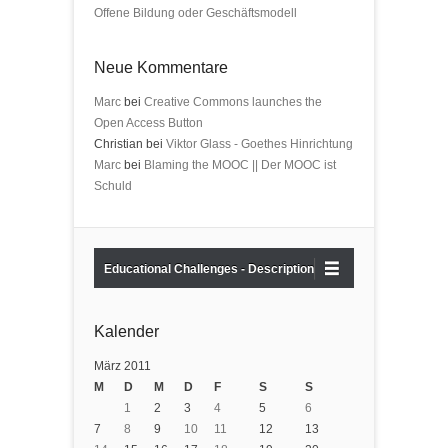
Offene Bildung oder Geschäftsmodell
Neue Kommentare
Marc
bei
Creative Commons launches the
Open Access Button
Christian bei
Viktor Glass - Goethes Hinrichtung
Marc
bei
Blaming the MOOC || Der MOOC ist
Schuld
Educational Challenges - Description
Kalender
März 2011
M
D
M
D
F
S
S
1
2
3
4
5
6
7
8
9
10
11
12
13