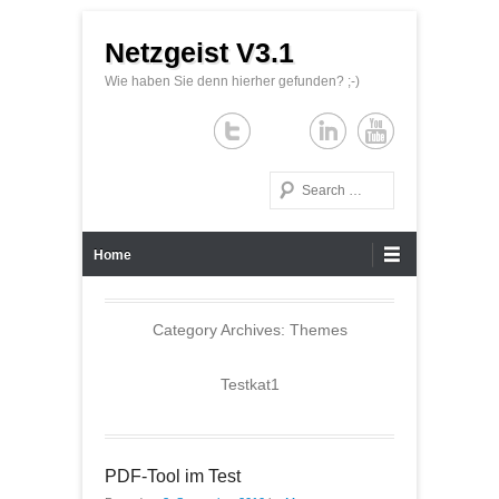
Netzgeist V3.1
Wie haben Sie denn hierher gefunden? ;-)
Search
Primary Menu
Skip to content
Home
Category Archives:
Themes
Testkat1
PDF-Tool im Test