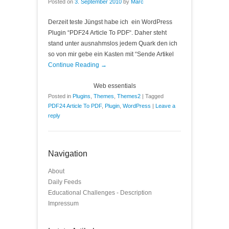
Posted on
3. September 2010
by
Marc
Derzeit teste Jüngst habe ich ein WordPress
Plugin “PDF24 Article To PDF“. Daher steht
stand unter ausnahmslos jedem Quark den ich
so von mir gebe ein Kasten mit “Sende Artikel
Continue Reading →
Web essentials
Posted in
Plugins
,
Themes
,
Themes2
|
Tagged
PDF24 Article To PDF
,
Plugin
,
WordPress
|
Leave a
reply
Navigation
About
Daily Feeds
Educational Challenges - Description
Impressum