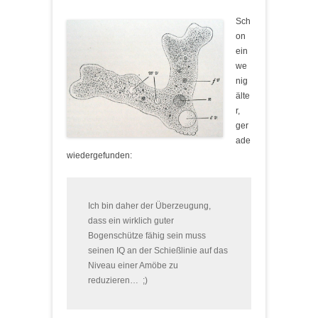
Sch
on
ein
we
nig
älte
r,
ger
ade
wiedergefunden:
Ich bin daher der Überzeugung,
dass ein wirklich guter
Bogenschütze fähig sein muss
seinen IQ an der Schießlinie auf das
Niveau einer Amöbe zu
reduzieren… ;)