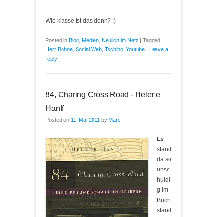
Wie klasse ist das denn? :)
Posted in
Blog
,
Medien
,
Neulich im Netz
|
Tagged
Herr Bohne
,
Social Web
,
Tschibo
,
Youtube
|
Leave a
reply
84, Charing Cross Road - Helene
Hanff
Posted on
11. Mai 2011
by
Marc
Es
stand
da so
unsc
huldi
g im
Buch
ständ