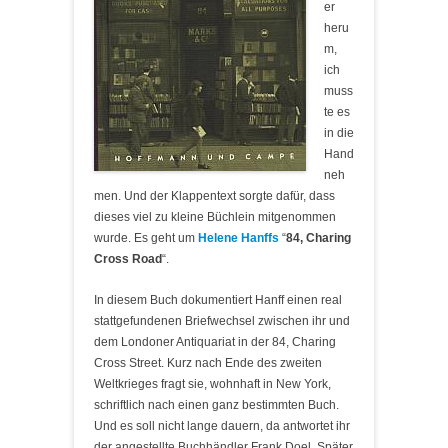
er
heru
m,
ich
muss
te es
in die
Hand
neh
men. Und der Klappentext sorgte dafür, dass
dieses viel zu kleine Büchlein mitgenommen
wurde. Es geht um
Helene Hanffs
“
84, Charing
Cross Road
“.
In diesem Buch dokumentiert Hanff einen real
stattgefundenen Briefwechsel zwischen ihr und
dem Londoner Antiquariat in der 84, Charing
Cross Street. Kurz nach Ende des zweiten
Weltkrieges fragt sie, wohnhaft in New York,
schriftlich nach einen ganz bestimmten Buch.
Und es soll nicht lange dauern, da antwortet ihr
der angestellte Buchhändler Frank Doel. Später