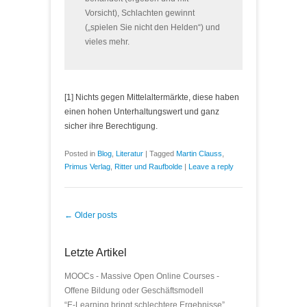
Vorsicht), Schlachten gewinnt
(„spielen Sie nicht den Helden“) und
vieles mehr.
[1] Nichts gegen Mittelaltermärkte, diese haben
einen hohen Unterhaltungswert und ganz
sicher ihre Berechtigung.
Posted in
Blog
,
Literatur
|
Tagged
Martin Clauss
,
Primus Verlag
,
Ritter und Raufbolde
|
Leave a reply
Post navigation
←
Older posts
Letzte Artikel
MOOCs - Massive Open Online Courses -
Offene Bildung oder Geschäftsmodell
“E-Learning bringt schlechtere Ergebnisse” …