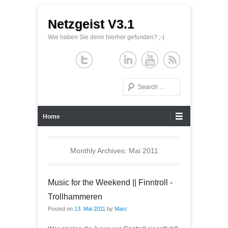
Netzgeist V3.1
Wie haben Sie denn hierher gefunden? ;-)
Search
Primary Menu
Skip to content
Home
Monthly Archives:
Mai 2011
Music for the Weekend || Finntroll -
Trollhammeren
Posted on
13. Mai 2011
by
Marc