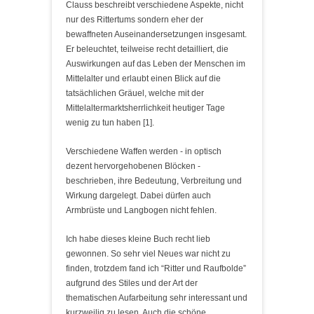
Clauss beschreibt verschiedene Aspekte, nicht
nur des Rittertums sondern eher der
bewaffneten Auseinandersetzungen insgesamt.
Er beleuchtet, teilweise recht detailliert, die
Auswirkungen auf das Leben der Menschen im
Mittelalter und erlaubt einen Blick auf die
tatsächlichen Gräuel, welche mit der
Mittelaltermarktsherrlichkeit heutiger Tage
wenig zu tun haben [1].
Verschiedene Waffen werden - in optisch
dezent hervorgehobenen Blöcken -
beschrieben, ihre Bedeutung, Verbreitung und
Wirkung dargelegt. Dabei dürfen auch
Armbrüste und Langbogen nicht fehlen.
Ich habe dieses kleine Buch recht lieb
gewonnen. So sehr viel Neues war nicht zu
finden, trotzdem fand ich “Ritter und Raufbolde”
aufgrund des Stiles und der Art der
thematischen Aufarbeitung sehr interessant und
kurzweilig zu lesen. Auch die schöne