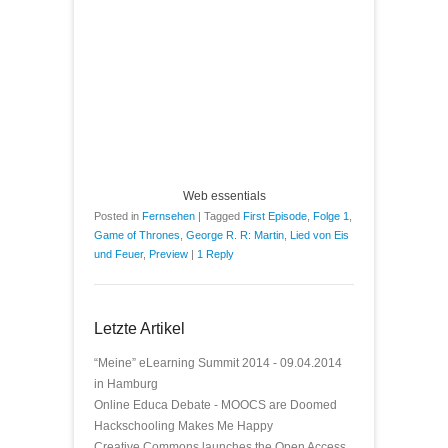
Web essentials
Posted in
Fernsehen
|
Tagged
First Episode
,
Folge 1
,
Game of Thrones
,
George R. R: Martin
,
Lied von Eis
und Feuer
,
Preview
|
1 Reply
Letzte Artikel
“Meine” eLearning Summit 2014 - 09.04.2014
in Hamburg
Online Educa Debate - MOOCS are Doomed
Hackschooling Makes Me Happy
Creative Commons launches the Open Access