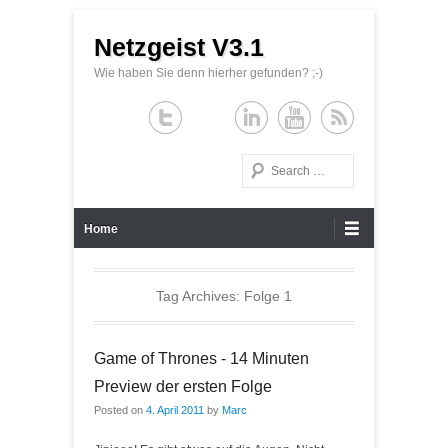
Netzgeist V3.1
Wie haben Sie denn hierher gefunden? ;-)
Search
Primary Menu
Skip to content
Home
Tag Archives:
Folge 1
Game of Thrones - 14 Minuten
Preview der ersten Folge
Posted on
4. April 2011
by
Marc