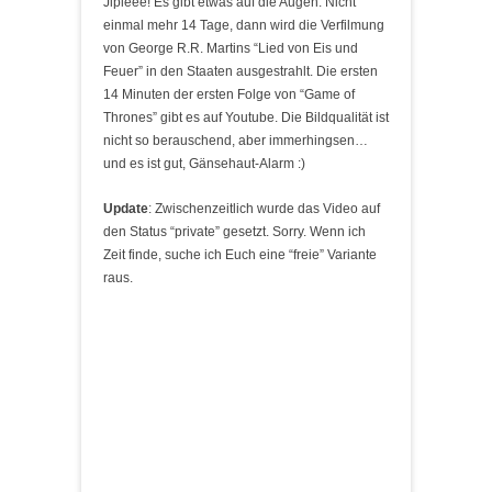
Jipieee! Es gibt etwas auf die Augen. Nicht
einmal mehr 14 Tage, dann wird die Verfilmung
von George R.R. Martins “Lied von Eis und
Feuer” in den Staaten ausgestrahlt. Die ersten
14 Minuten der ersten Folge von “Game of
Thrones” gibt es auf Youtube. Die Bildqualität ist
nicht so berauschend, aber immerhingsen…
und es ist gut, Gänsehaut-Alarm :)
Update
: Zwischenzeitlich wurde das Video auf
den Status “private” gesetzt. Sorry. Wenn ich
Zeit finde, suche ich Euch eine “freie” Variante
raus.