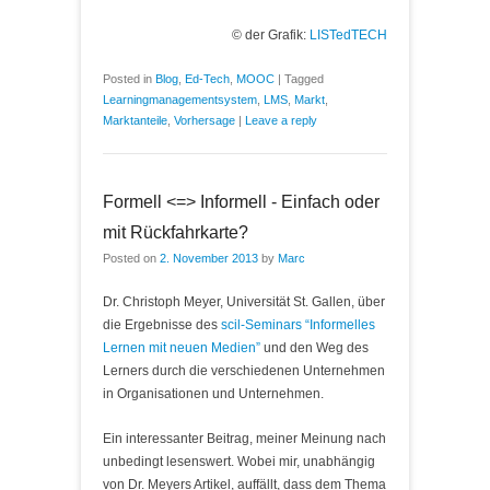
© der Grafik:
LISTedTECH
Posted in
Blog
,
Ed-Tech
,
MOOC
|
Tagged
Learningmanagementsystem
,
LMS
,
Markt
,
Marktanteile
,
Vorhersage
|
Leave a reply
Formell <=> Informell - Einfach oder
mit Rückfahrkarte?
Posted on
2. November 2013
by
Marc
Dr. Christoph Meyer, Universität St. Gallen, über
die Ergebnisse des
scil-Seminars “Informelles
Lernen mit neuen Medien”
und den Weg des
Lerners durch die verschiedenen Unternehmen
in Organisationen und Unternehmen.
Ein interessanter Beitrag, meiner Meinung nach
unbedingt lesenswert. Wobei mir, unabhängig
von Dr. Meyers Artikel, auffällt, dass dem Thema