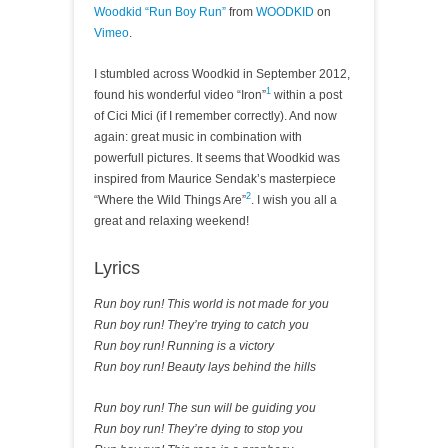
Woodkid “Run Boy Run”
from
WOODKID
on
Vimeo
.
I stumbled across Woodkid in September 2012,
1
found his wonderful video “Iron”
within a post
of Cici Mici (if I remember correctly). And now
again: great music in combination with
powerfull pictures. It seems that Woodkid was
inspired from Maurice Sendak’s masterpiece
2
“Where the Wild Things Are”
. I wish you all a
great and relaxing weekend!
Lyrics
Run boy run! This world is not made for you
Run boy run! They’re trying to catch you
Run boy run! Running is a victory
Run boy run! Beauty lays behind the hills
Run boy run! The sun will be guiding you
Run boy run! They’re dying to stop you