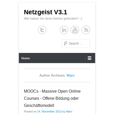
Netzgeist V3.1
Wie haben Sie denn hierher gefunden? ;-)
Search
Primary Menu
Skip to content
Home
Author Archives:
Marc
MOOCs - Massive Open Online
Courses - Offene Bildung oder
Geschäftsmodell
Posted on
14. November 2013
by
Marc