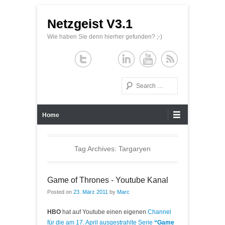
Netzgeist V3.1
Wie haben Sie denn hierher gefunden? ;-)
Search
Primary Menu
Skip to content
Home
Tag Archives:
Targaryen
Game of Thrones - Youtube Kanal
Posted on
23. März 2011
by
Marc
HBO
hat auf Youtube einen eigenen
Channel
für die am 17. April ausgestrahlte Serie
“Game