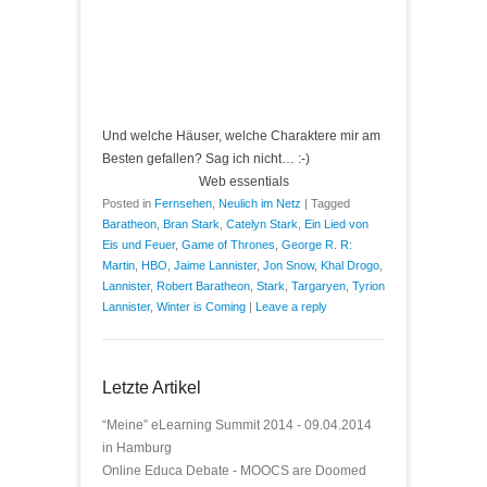
Und welche Häuser, welche Charaktere mir am
Besten gefallen? Sag ich nicht… :-)
Web essentials
Posted in
Fernsehen
,
Neulich im Netz
|
Tagged
Baratheon
,
Bran Stark
,
Catelyn Stark
,
Ein Lied von
Eis und Feuer
,
Game of Thrones
,
George R. R:
Martin
,
HBO
,
Jaime Lannister
,
Jon Snow
,
Khal Drogo
,
Lannister
,
Robert Baratheon
,
Stark
,
Targaryen
,
Tyrion
Lannister
,
Winter is Coming
|
Leave a reply
Letzte Artikel
“Meine” eLearning Summit 2014 - 09.04.2014
in Hamburg
Online Educa Debate - MOOCS are Doomed