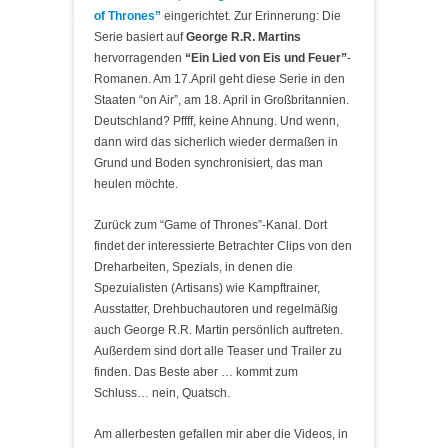
of Thrones”
eingerichtet. Zur Erinnerung: Die
Serie basiert auf
George R.R. Martins
hervorragenden
“Ein Lied von Eis und Feuer”
-
Romanen. Am 17.April geht diese Serie in den
Staaten “on Air”, am 18. April in Großbritannien.
Deutschland? Pffff, keine Ahnung. Und wenn,
dann wird das sicherlich wieder dermaßen in
Grund und Boden synchronisiert, das man
heulen möchte.
Zurück zum “Game of Thrones”-Kanal. Dort
findet der interessierte Betrachter Clips von den
Dreharbeiten, Spezials, in denen die
Spezuialisten (Artisans) wie Kampftrainer,
Ausstatter, Drehbuchautoren und regelmäßig
auch George R.R. Martin persönlich auftreten.
Außerdem sind dort alle Teaser und Trailer zu
finden. Das Beste aber … kommt zum
Schluss… nein, Quatsch.
Am allerbesten gefallen mir aber die Videos, in