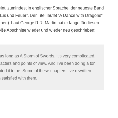
eint, zumindest in englischer Sprache, der neueste Band
Eis und Feuer”. Der Titel lautet “A Dance with Dragons”
hen). Laut George R.R. Martin hat er lange für diesen
roße Abschnitte wieder und wieder neu geschrieben:
s as long as A Storm of Swords. It’s very complicated.
aracters and points of view. And I’ve been doing a ton
anted it to be. Some of these chapters I’ve rewritten
 satisfied with them.