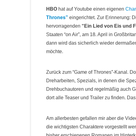
HBO
hat auf Youtube einen eigenen
Chann
Thrones”
eingerichtet. Zur Erinnerung: D
hervorragenden
“Ein Lied von Eis und 
Staaten “on Air”, am 18. April in Großbri
dann wird das sicherlich wieder dermaße
möchte.
Zurück zum “Game of Thrones”-Kanal. Dort 
Dreharbeiten, Spezials, in denen die Spezu
Drehbuchautoren und regelmäßig auch Geo
dort alle Teaser und Trailer zu finden. 
Am allerbesten gefallen mir aber die Vid
die wichtigsten Charaktere vorgestellt w
bisher erschienenen Romanen im Hinterko