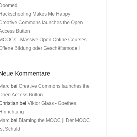
Doomed
Hackschooling Makes Me Happy
Creative Commons launches the Open
Access Button
MOOCs - Massive Open Online Courses -
Offene Bildung oder Geschäftsmodell
Neue Kommentare
Marc
bei
Creative Commons launches the
Open Access Button
Christian bei
Viktor Glass - Goethes
Hinrichtung
Marc
bei
Blaming the MOOC || Der MOOC
ist Schuld