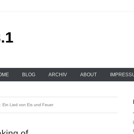
.1
OME
BLOG
ARCHIV
ABOUT
IMPRESS
s:
Ein Lied von Eis und Feuer
king of