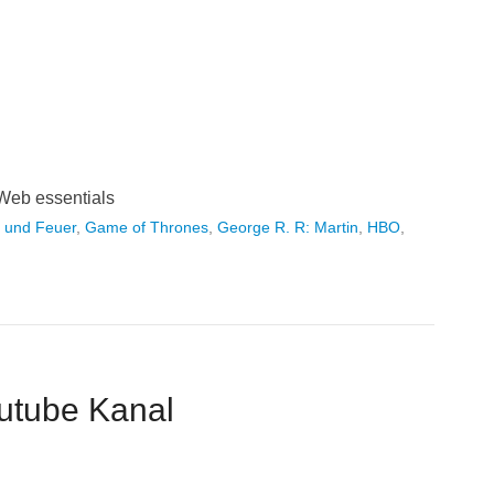
Web essentials
s und Feuer
,
Game of Thrones
,
George R. R: Martin
,
HBO
,
utube Kanal