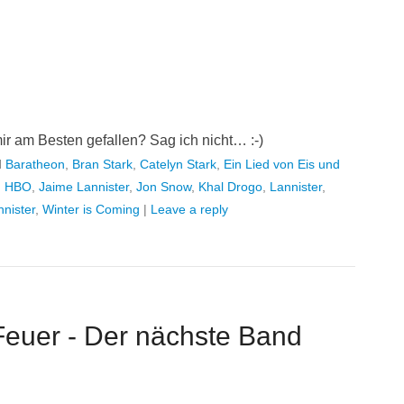
r am Besten gefallen? Sag ich nicht… :-)
d
Baratheon
,
Bran Stark
,
Catelyn Stark
,
Ein Lied von Eis und
,
HBO
,
Jaime Lannister
,
Jon Snow
,
Khal Drogo
,
Lannister
,
nnister
,
Winter is Coming
|
Leave a reply
Feuer - Der nächste Band