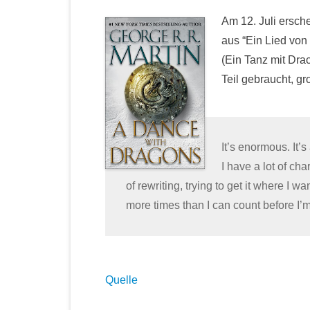
Am 12. Juli ersch
aus “Ein Lied von 
(Ein Tanz mit Drac
Teil gebraucht, g
It’s enormous. It’
I have a lot of ch
of rewriting, trying to get it where I w
more times than I can count before I’m
Quelle