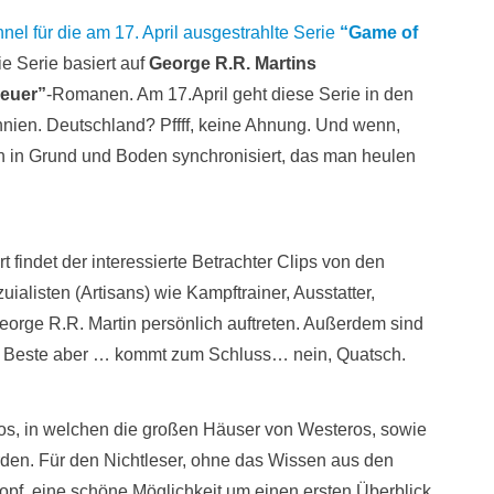
el für die am 17. April ausgestrahlte Serie
“Game of
ie Serie basiert auf
George R.R. Martins
Feuer”
-Romanen. Am 17.April geht diese Serie in den
tannien. Deutschland? Pffff, keine Ahnung. Und wenn,
n in Grund und Boden synchronisiert, das man heulen
findet der interessierte Betrachter Clips von den
ialisten (Artisans) wie Kampftrainer, Ausstatter,
rge R.R. Martin persönlich auftreten. Außerdem sind
Das Beste aber … kommt zum Schluss… nein, Quatsch.
eos, in welchen die großen Häuser von Westeros, sowie
erden. Für den Nichtleser, ohne das Wissen aus den
pf, eine schöne Möglichkeit um einen ersten Überblick