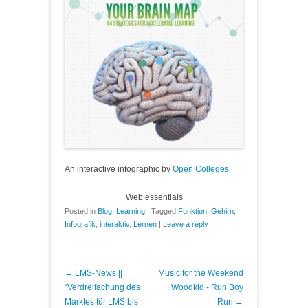
An interactive infographic by
Open Colleges
Web essentials
Posted in
Blog
,
Learning
|
Tagged
Funktion
,
Gehirn
,
Infografik
,
interaktiv
,
Lernen
|
Leave a reply
Post navigation
←
LMS-News ||
Music for the Weekend
“Verdreifachung des
|| Woodkid - Run Boy
Marktes für LMS bis
Run
→