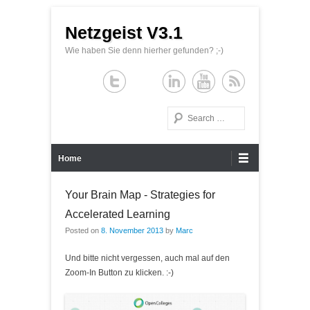
Netzgeist V3.1
Wie haben Sie denn hierher gefunden? ;-)
Search
Primary Menu
Skip to content
Home
Your Brain Map - Strategies for
Accelerated Learning
Posted on
8. November 2013
by
Marc
Und bitte nicht vergessen, auch mal auf den
Zoom-In Button zu klicken. :-)