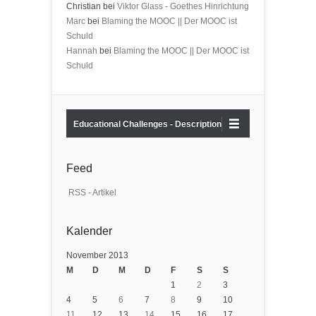
Christian bei
Viktor Glass - Goethes Hinrichtung
Marc
bei
Blaming the MOOC || Der MOOC ist
Schuld
Hannah
bei
Blaming the MOOC || Der MOOC ist
Schuld
Educational Challenges - Description
Feed
RSS - Artikel
Kalender
November 2013
M
D
M
D
F
S
S
1
2
3
4
5
6
7
8
9
10
11
12
13
14
15
16
17