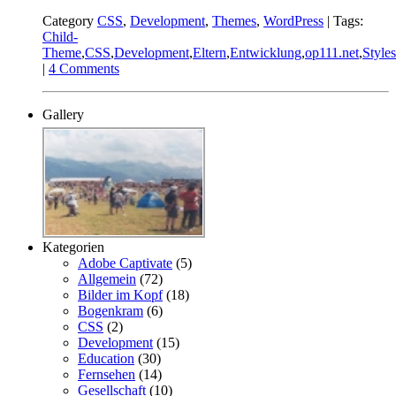
Category
CSS
,
Development
,
Themes
,
WordPress
| Tags:
Child-
Theme
,
CSS
,
Development
,
Eltern
,
Entwicklung
,
op111.net
,
Style
|
4 Comments
Gallery
Kategorien
Adobe Captivate
(5)
Allgemein
(72)
Bilder im Kopf
(18)
Bogenkram
(6)
CSS
(2)
Development
(15)
Education
(30)
Fernsehen
(14)
Gesellschaft
(10)