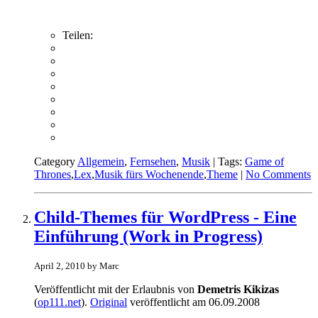
Teilen:
Category
Allgemein
,
Fernsehen
,
Musik
| Tags:
Game of
Thrones
,
Lex
,
Musik fürs Wochenende
,
Theme
|
No Comments
Child-Themes für WordPress - Eine
Einführung (Work in Progress)
April 2, 2010 by Marc
Veröffentlicht mit der Erlaubnis von
Demetris Kikizas
(
op111.net
).
Original
veröffentlicht am 06.09.2008