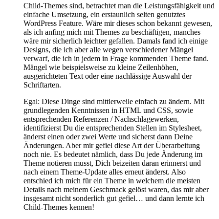
Child-Themes sind, betrachtet man die Leistungsfähigkeit und
einfache Umsetzung, ein erstaunlich selten genutztes
WordPress Feature. Wäre mir dieses schon bekannt gewesen,
als ich anfing mich mit Themes zu beschäftigen, manches
wäre mir sicherlich leichter gefallen. Damals fand ich einige
Designs, die ich aber alle wegen verschiedener Mängel
verwarf, die ich in jedem in Frage kommenden Theme fand.
Mängel wie beispielsweise zu kleine Zeilenhöhen,
ausgerichteten Text oder eine nachlässige Auswahl der
Schriftarten.
Egal: Diese Dinge sind mittlerweile einfach zu ändern. Mit
grundlegenden Kenntnissen in HTML und CSS, sowie
entsprechenden Referenzen / Nachschlagewerken,
identifizierst Du die entsprechenden Stellen im Stylesheet,
änderst einen oder zwei Werte und sicherst dann Deine
Änderungen. Aber mir gefiel diese Art der Überarbeitung
noch nie. Es bedeutet nämlich, dass Du jede Änderung im
Theme notieren musst, Dich beizeiten daran erinnerst und
nach einem Theme-Update alles erneut änderst. Also
entschied ich mich für ein Theme in welchem die meisten
Details nach meinem Geschmack gelöst waren, das mir aber
insgesamt nicht sonderlich gut gefiel… und dann lernte ich
Child-Themes kennen!