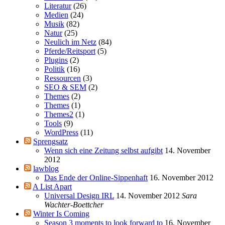
Literatur
(26)
Medien
(24)
Musik
(82)
Natur
(25)
Neulich im Netz
(84)
Pferde/Reitsport
(5)
Plugins
(2)
Politik
(16)
Ressourcen
(3)
SEO & SEM
(2)
Themes
(2)
Themes
(1)
Themes2
(1)
Tools
(9)
WordPress
(11)
Sprengsatz
Wenn sich eine Zeitung selbst aufgibt
14. November
2012
lawblog
Das Ende der Online-Sippenhaft
16. November 2012
A List Apart
Universal Design IRL
14. November 2012
Sara
Wachter-Boettcher
Winter Is Coming
Season 3 moments to look forward to
16. November